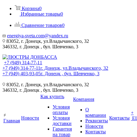
Корзина
0
Избранные товары
0
Сравнение товаров
0
energiya-sveta.com@yandex.ru
83052, г. Донецк, ул.Владычанского, 32
346332, г. Донецк , бул. Шевченко, 3
+7 (949) 314-77-11
+7 (949) 314-77-11
г. Донецк, ул.Владычанского, 32
+7 (949) 403-93-05
г. Донецк , бул. Шевченко, 3
83052, г. Донецк, ул.Владычанского, 32
346332, г. Донецк , бул. Шевченко, 3
Как купить
Компания
Условия
О
оплаты
+
компании
Новости
Условия
Контакты
Е
Главная
Реквизиты
доставки
Новости
Гарантия
Контакты
на товар