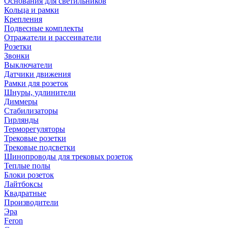
Основания для светильников
Кольца и рамки
Крепления
Подвесные комплекты
Отражатели и рассеиватели
Розетки
Звонки
Выключатели
Датчики движения
Рамки для розеток
Шнуры, удлинители
Диммеры
Стабилизаторы
Гирлянды
Терморегуляторы
Трековые розетки
Трековые подсветки
Шинопроводы для трековых розеток
Теплые полы
Блоки розеток
Лайтбоксы
Квадратные
Производители
Эра
Feron