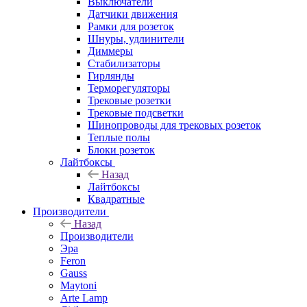
Выключатели
Датчики движения
Рамки для розеток
Шнуры, удлинители
Диммеры
Стабилизаторы
Гирлянды
Терморегуляторы
Трековые розетки
Трековые подсветки
Шинопроводы для трековых розеток
Теплые полы
Блоки розеток
Лайтбоксы
Назад
Лайтбоксы
Квадратные
Производители
Назад
Производители
Эра
Feron
Gauss
Maytoni
Arte Lamp