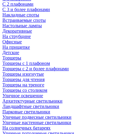
С 2 плафонами
С 3 и более плафонами
Накладные споты
Встраиваемые споты
Настольные лампы
Декоративные
На струбцине
Офисные
На прищепке
Детские
Торшеры
Торшеры с 1 плафоном
Торшеры с 2 и более плафонами
Торшеры изогнутые
Торшеры для чтения
Торшеры на треноге
Торшеры со столиком
Уличное освещение
Архитектурные светильники
Ландшафтные светильники
Парковые светильники
Уличные подвесные светильники
Уличные настенные светильники
На солнечных батареях
Уличные потолочные светильники