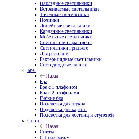
Накладные светильники
Встраиваемые светильники
Точечные светильники
Ночники
Линейные светильники
Карданные светильники
Мебельные светильники
Светильники армстронг
Светильники грильято
Для растений
Бактерицидные светильники
Светодиодные панели
Бра
Назад
Бра
Бра с 1 плафоном
Бра с 2 плафонами
Гибкие бра
Подсветка для зеркал
Подсветка для картин
Подсветка для лестниц и ступеней
Споты
Назад
Споты
С 1 плафоном