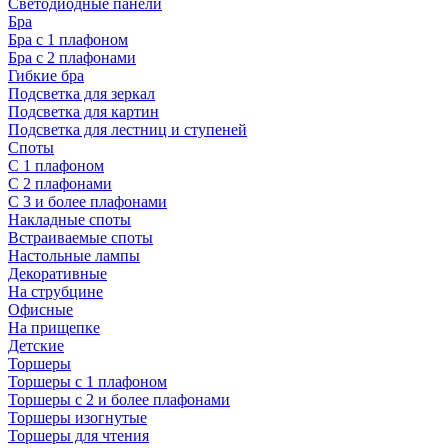
Светодиодные панели
Бра
Бра с 1 плафоном
Бра с 2 плафонами
Гибкие бра
Подсветка для зеркал
Подсветка для картин
Подсветка для лестниц и ступеней
Споты
С 1 плафоном
С 2 плафонами
С 3 и более плафонами
Накладные споты
Встраиваемые споты
Настольные лампы
Декоративные
На струбцине
Офисные
На прищепке
Детские
Торшеры
Торшеры с 1 плафоном
Торшеры с 2 и более плафонами
Торшеры изогнутые
Торшеры для чтения