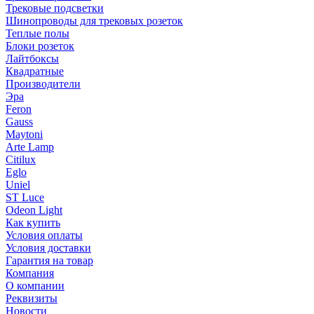
Трековые подсветки
Шинопроводы для трековых розеток
Теплые полы
Блоки розеток
Лайтбоксы
Квадратные
Производители
Эра
Feron
Gauss
Maytoni
Arte Lamp
Citilux
Eglo
Uniel
ST Luce
Odeon Light
Как купить
Условия оплаты
Условия доставки
Гарантия на товар
Компания
О компании
Реквизиты
Новости