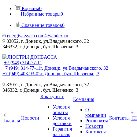
Корзина
0
Избранные товары
0
Сравнение товаров
0
energiya-sveta.com@yandex.ru
83052, г. Донецк, ул.Владычанского, 32
346332, г. Донецк , бул. Шевченко, 3
+7 (949) 314-77-11
+7 (949) 314-77-11
г. Донецк, ул.Владычанского, 32
+7 (949) 403-93-05
г. Донецк , бул. Шевченко, 3
83052, г. Донецк, ул.Владычанского, 32
346332, г. Донецк , бул. Шевченко, 3
Как купить
Компания
Условия
О
оплаты
+
компании
Новости
Условия
Контакты
Е
Главная
Реквизиты
доставки
Новости
Гарантия
Контакты
на товар