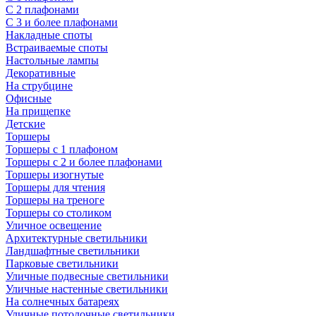
С 2 плафонами
С 3 и более плафонами
Накладные споты
Встраиваемые споты
Настольные лампы
Декоративные
На струбцине
Офисные
На прищепке
Детские
Торшеры
Торшеры с 1 плафоном
Торшеры с 2 и более плафонами
Торшеры изогнутые
Торшеры для чтения
Торшеры на треноге
Торшеры со столиком
Уличное освещение
Архитектурные светильники
Ландшафтные светильники
Парковые светильники
Уличные подвесные светильники
Уличные настенные светильники
На солнечных батареях
Уличные потолочные светильники