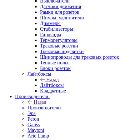
Выключатели
Датчики движения
Рамки для розеток
Шнуры, удлинители
Диммеры
Стабилизаторы
Гирлянды
Терморегуляторы
Трековые розетки
Трековые подсветки
Шинопроводы для трековых розеток
Теплые полы
Блоки розеток
Лайтбоксы
Назад
Лайтбоксы
Квадратные
Производители
Назад
Производители
Эра
Feron
Gauss
Maytoni
Arte Lamp