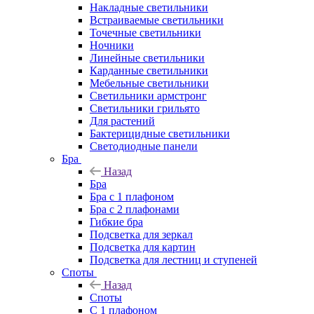
Накладные светильники
Встраиваемые светильники
Точечные светильники
Ночники
Линейные светильники
Карданные светильники
Мебельные светильники
Светильники армстронг
Светильники грильято
Для растений
Бактерицидные светильники
Светодиодные панели
Бра
Назад
Бра
Бра с 1 плафоном
Бра с 2 плафонами
Гибкие бра
Подсветка для зеркал
Подсветка для картин
Подсветка для лестниц и ступеней
Споты
Назад
Споты
С 1 плафоном