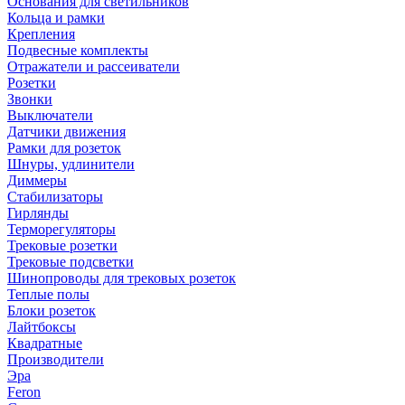
Основания для светильников
Кольца и рамки
Крепления
Подвесные комплекты
Отражатели и рассеиватели
Розетки
Звонки
Выключатели
Датчики движения
Рамки для розеток
Шнуры, удлинители
Диммеры
Стабилизаторы
Гирлянды
Терморегуляторы
Трековые розетки
Трековые подсветки
Шинопроводы для трековых розеток
Теплые полы
Блоки розеток
Лайтбоксы
Квадратные
Производители
Эра
Feron