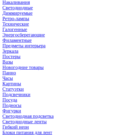
Накаливания
Светодиодные
Диммируемые
Ретро-лампы
Технические
Галогенные
Энергосберегающие
Филаментные
Предметы интерьера
Зеркала
Постеры
Вазы
Новогодние товары
Панно
Часы
Картины
Статуэтки
Подсвечники
Посуда
Подносы
Фигурки
Светодиодная подсветка
Светодиодные ленты
Гибкий неон
Блоки питания для лент