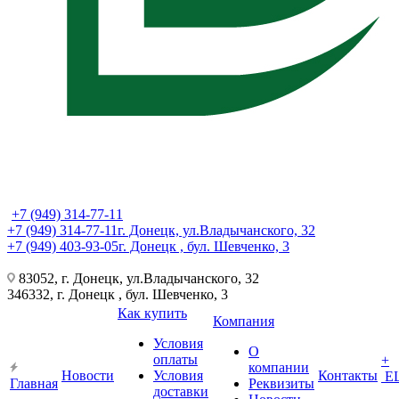
+7 (949) 314-77-11
+7 (949) 314-77-11
г. Донецк, ул.Владычанского, 32
+7 (949) 403-93-05
г. Донецк , бул. Шевченко, 3
83052, г. Донецк, ул.Владычанского, 32
346332, г. Донецк , бул. Шевченко, 3
Как купить
Компания
Условия
О
оплаты
+
компании
Новости
Условия
Контакты
Е
Главная
Реквизиты
доставки