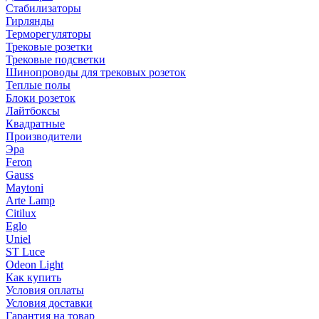
Стабилизаторы
Гирлянды
Терморегуляторы
Трековые розетки
Трековые подсветки
Шинопроводы для трековых розеток
Теплые полы
Блоки розеток
Лайтбоксы
Квадратные
Производители
Эра
Feron
Gauss
Maytoni
Arte Lamp
Citilux
Eglo
Uniel
ST Luce
Odeon Light
Как купить
Условия оплаты
Условия доставки
Гарантия на товар