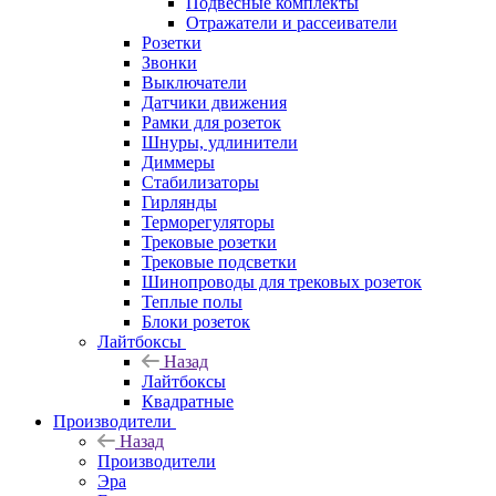
Подвесные комплекты
Отражатели и рассеиватели
Розетки
Звонки
Выключатели
Датчики движения
Рамки для розеток
Шнуры, удлинители
Диммеры
Стабилизаторы
Гирлянды
Терморегуляторы
Трековые розетки
Трековые подсветки
Шинопроводы для трековых розеток
Теплые полы
Блоки розеток
Лайтбоксы
Назад
Лайтбоксы
Квадратные
Производители
Назад
Производители
Эра