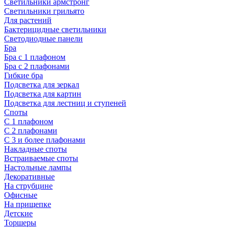
Светильники армстронг
Светильники грильято
Для растений
Бактерицидные светильники
Светодиодные панели
Бра
Бра с 1 плафоном
Бра с 2 плафонами
Гибкие бра
Подсветка для зеркал
Подсветка для картин
Подсветка для лестниц и ступеней
Споты
С 1 плафоном
С 2 плафонами
С 3 и более плафонами
Накладные споты
Встраиваемые споты
Настольные лампы
Декоративные
На струбцине
Офисные
На прищепке
Детские
Торшеры