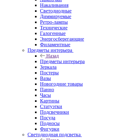
Накаливания
Светодиодные
Диммируемые
Ретро-лампы
Технические
Галогенные
Энергосберегающие
Филаментные
Предметы интерьера
Назад
Предметы интерьера
Зеркала
Постеры
Вазы
Новогодние товары
Панно
Часы
Картины
Статуэтки
Подсвечники
Посуда
Подносы
Фигурки
Светодиодная подсветка