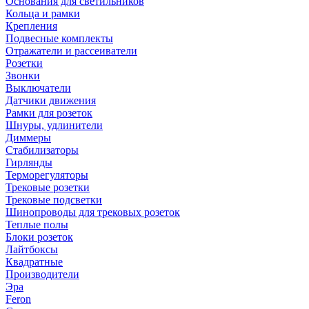
Основания для светильников
Кольца и рамки
Крепления
Подвесные комплекты
Отражатели и рассеиватели
Розетки
Звонки
Выключатели
Датчики движения
Рамки для розеток
Шнуры, удлинители
Диммеры
Стабилизаторы
Гирлянды
Терморегуляторы
Трековые розетки
Трековые подсветки
Шинопроводы для трековых розеток
Теплые полы
Блоки розеток
Лайтбоксы
Квадратные
Производители
Эра
Feron