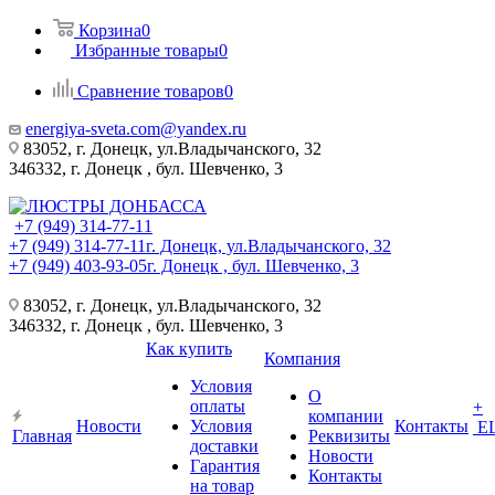
Корзина
0
Избранные товары
0
Сравнение товаров
0
energiya-sveta.com@yandex.ru
83052, г. Донецк, ул.Владычанского, 32
346332, г. Донецк , бул. Шевченко, 3
+7 (949) 314-77-11
+7 (949) 314-77-11
г. Донецк, ул.Владычанского, 32
+7 (949) 403-93-05
г. Донецк , бул. Шевченко, 3
83052, г. Донецк, ул.Владычанского, 32
346332, г. Донецк , бул. Шевченко, 3
Как купить
Компания
Условия
О
оплаты
+
компании
Новости
Условия
Контакты
Е
Главная
Реквизиты
доставки
Новости
Гарантия
Контакты
на товар