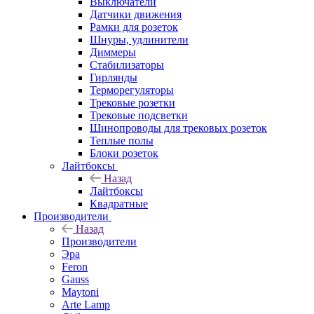
Выключатели
Датчики движения
Рамки для розеток
Шнуры, удлинители
Диммеры
Стабилизаторы
Гирлянды
Терморегуляторы
Трековые розетки
Трековые подсветки
Шинопроводы для трековых розеток
Теплые полы
Блоки розеток
Лайтбоксы
Назад
Лайтбоксы
Квадратные
Производители
Назад
Производители
Эра
Feron
Gauss
Maytoni
Arte Lamp