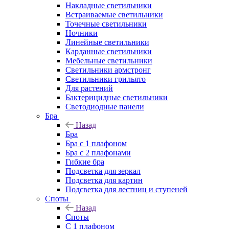
Накладные светильники
Встраиваемые светильники
Точечные светильники
Ночники
Линейные светильники
Карданные светильники
Мебельные светильники
Светильники армстронг
Светильники грильято
Для растений
Бактерицидные светильники
Светодиодные панели
Бра
Назад
Бра
Бра с 1 плафоном
Бра с 2 плафонами
Гибкие бра
Подсветка для зеркал
Подсветка для картин
Подсветка для лестниц и ступеней
Споты
Назад
Споты
С 1 плафоном