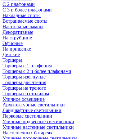
С 2 плафонами
С 3 и более плафонами
Накладные споты
Встраиваемые споты
Настольные лампы
Декоративные
На струбцине
Офисные
На прищепке
Детские
Торшеры
Торшеры с 1 плафоном
Торшеры с 2 и более плафонами
Торшеры изогнутые
Торшеры для чтения
Торшеры на треноге
Торшеры со столиком
Уличное освещение
Архитектурные светильники
Ландшафтные светильники
Парковые светильники
Уличные подвесные светильники
Уличные настенные светильники
На солнечных батареях
Уличные потолочные светильники