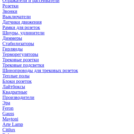
Отражатели и рассеиватели
Розетки
Звонки
Выключатели
Датчики движения
Рамки для розеток
Шнуры, удлинители
Диммеры
Стабилизаторы
Гирлянды
Терморегуляторы
Трековые розетки
Трековые подсветки
Шинопроводы для трековых розеток
Теплые полы
Блоки розеток
Лайтбоксы
Квадратные
Производители
Эра
Feron
Gauss
Maytoni
Arte Lamp
Citilux