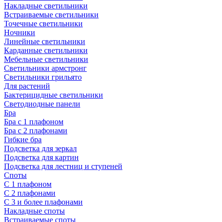
Накладные светильники
Встраиваемые светильники
Точечные светильники
Ночники
Линейные светильники
Карданные светильники
Мебельные светильники
Светильники армстронг
Светильники грильято
Для растений
Бактерицидные светильники
Светодиодные панели
Бра
Бра с 1 плафоном
Бра с 2 плафонами
Гибкие бра
Подсветка для зеркал
Подсветка для картин
Подсветка для лестниц и ступеней
Споты
С 1 плафоном
С 2 плафонами
С 3 и более плафонами
Накладные споты
Встраиваемые споты