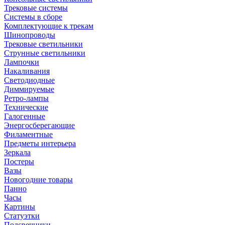
Трековые системы
Системы в сборе
Комплектующие к трекам
Шинопроводы
Трековые светильники
Струнные светильники
Лампочки
Накаливания
Светодиодные
Диммируемые
Ретро-лампы
Технические
Галогенные
Энергосберегающие
Филаментные
Предметы интерьера
Зеркала
Постеры
Вазы
Новогодние товары
Панно
Часы
Картины
Статуэтки
Подсвечники