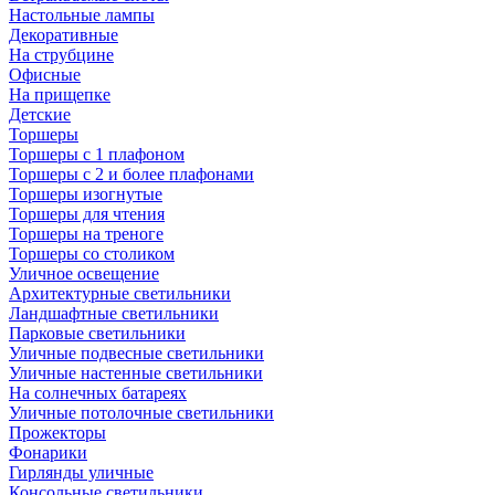
Настольные лампы
Декоративные
На струбцине
Офисные
На прищепке
Детские
Торшеры
Торшеры с 1 плафоном
Торшеры с 2 и более плафонами
Торшеры изогнутые
Торшеры для чтения
Торшеры на треноге
Торшеры со столиком
Уличное освещение
Архитектурные светильники
Ландшафтные светильники
Парковые светильники
Уличные подвесные светильники
Уличные настенные светильники
На солнечных батареях
Уличные потолочные светильники
Прожекторы
Фонарики
Гирлянды уличные
Консольные светильники