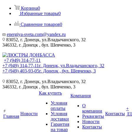
Корзина
0
Избранные товары
0
Сравнение товаров
0
energiya-sveta.com@yandex.ru
83052, г. Донецк, ул.Владычанского, 32
346332, г. Донецк , бул. Шевченко, 3
+7 (949) 314-77-11
+7 (949) 314-77-11
г. Донецк, ул.Владычанского, 32
+7 (949) 403-93-05
г. Донецк , бул. Шевченко, 3
83052, г. Донецк, ул.Владычанского, 32
346332, г. Донецк , бул. Шевченко, 3
Как купить
Компания
Условия
О
оплаты
+
компании
Новости
Условия
Контакты
Е
Главная
Реквизиты
доставки
Новости
Гарантия
Контакты
на товар