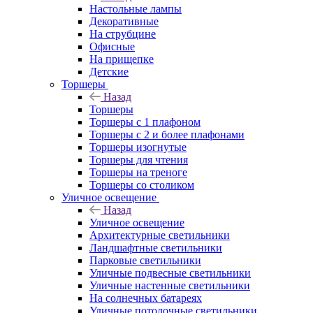
Настольные лампы
Декоративные
На струбцине
Офисные
На прищепке
Детские
Торшеры
Назад
Торшеры
Торшеры с 1 плафоном
Торшеры с 2 и более плафонами
Торшеры изогнутые
Торшеры для чтения
Торшеры на треноге
Торшеры со столиком
Уличное освещение
Назад
Уличное освещение
Архитектурные светильники
Ландшафтные светильники
Парковые светильники
Уличные подвесные светильники
Уличные настенные светильники
На солнечных батареях
Уличные потолочные светильники