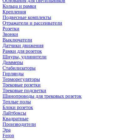
Основания для светильников
Кольца и рамки
Крепления
Подвесные комплекты
Отражатели и рассеиватели
Розетки
Звонки
Выключатели
Датчики движения
Рамки для розеток
Шнуры, удлинители
Диммеры
Стабилизаторы
Гирлянды
Терморегуляторы
Трековые розетки
Трековые подсветки
Шинопроводы для трековых розеток
Теплые полы
Блоки розеток
Лайтбоксы
Квадратные
Производители
Эра
Feron