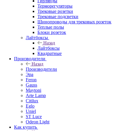
Гирлянды
Терморегуляторы
Трековые розетки
Трековые подсветки
Шинопроводы для трековых розеток
Теплые полы
Блоки розеток
Лайтбоксы
Назад
Лайтбоксы
Квадратные
Производители
Назад
Производители
Эра
Feron
Gauss
Maytoni
Arte Lamp
Citilux
Eglo
Uniel
ST Luce
Odeon Light
Как купить