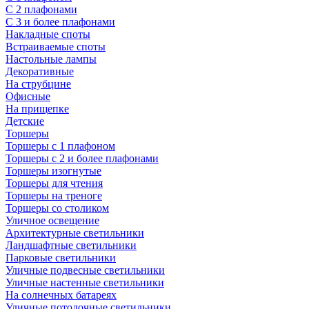
С 2 плафонами
С 3 и более плафонами
Накладные споты
Встраиваемые споты
Настольные лампы
Декоративные
На струбцине
Офисные
На прищепке
Детские
Торшеры
Торшеры с 1 плафоном
Торшеры с 2 и более плафонами
Торшеры изогнутые
Торшеры для чтения
Торшеры на треноге
Торшеры со столиком
Уличное освещение
Архитектурные светильники
Ландшафтные светильники
Парковые светильники
Уличные подвесные светильники
Уличные настенные светильники
На солнечных батареях
Уличные потолочные светильники