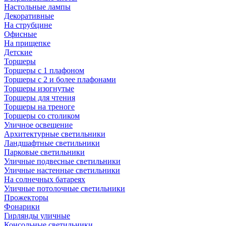
Настольные лампы
Декоративные
На струбцине
Офисные
На прищепке
Детские
Торшеры
Торшеры с 1 плафоном
Торшеры с 2 и более плафонами
Торшеры изогнутые
Торшеры для чтения
Торшеры на треноге
Торшеры со столиком
Уличное освещение
Архитектурные светильники
Ландшафтные светильники
Парковые светильники
Уличные подвесные светильники
Уличные настенные светильники
На солнечных батареях
Уличные потолочные светильники
Прожекторы
Фонарики
Гирлянды уличные
Консольные светильники