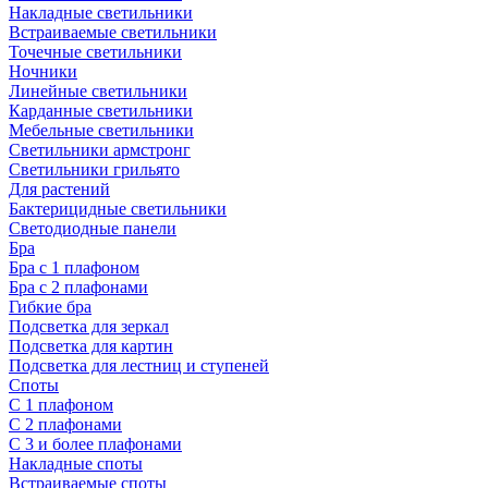
Накладные светильники
Встраиваемые светильники
Точечные светильники
Ночники
Линейные светильники
Карданные светильники
Мебельные светильники
Светильники армстронг
Светильники грильято
Для растений
Бактерицидные светильники
Светодиодные панели
Бра
Бра с 1 плафоном
Бра с 2 плафонами
Гибкие бра
Подсветка для зеркал
Подсветка для картин
Подсветка для лестниц и ступеней
Споты
С 1 плафоном
С 2 плафонами
С 3 и более плафонами
Накладные споты
Встраиваемые споты