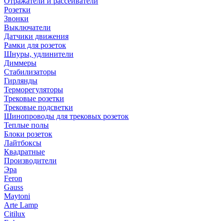
Отражатели и рассеиватели
Розетки
Звонки
Выключатели
Датчики движения
Рамки для розеток
Шнуры, удлинители
Диммеры
Стабилизаторы
Гирлянды
Терморегуляторы
Трековые розетки
Трековые подсветки
Шинопроводы для трековых розеток
Теплые полы
Блоки розеток
Лайтбоксы
Квадратные
Производители
Эра
Feron
Gauss
Maytoni
Arte Lamp
Citilux