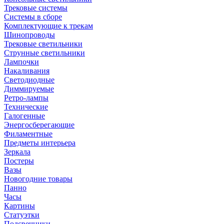
Трековые системы
Системы в сборе
Комплектующие к трекам
Шинопроводы
Трековые светильники
Струнные светильники
Лампочки
Накаливания
Светодиодные
Диммируемые
Ретро-лампы
Технические
Галогенные
Энергосберегающие
Филаментные
Предметы интерьера
Зеркала
Постеры
Вазы
Новогодние товары
Панно
Часы
Картины
Статуэтки
Подсвечники