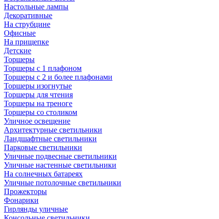
Настольные лампы
Декоративные
На струбцине
Офисные
На прищепке
Детские
Торшеры
Торшеры с 1 плафоном
Торшеры с 2 и более плафонами
Торшеры изогнутые
Торшеры для чтения
Торшеры на треноге
Торшеры со столиком
Уличное освещение
Архитектурные светильники
Ландшафтные светильники
Парковые светильники
Уличные подвесные светильники
Уличные настенные светильники
На солнечных батареях
Уличные потолочные светильники
Прожекторы
Фонарики
Гирлянды уличные
Консольные светильники