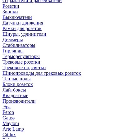
Отражатели и рассеиватели
Розетки
Звонки
Выключатели
Датчики движения
Рамки для розеток
Шнуры, удлинители
Диммеры
Стабилизаторы
Гирлянды
Терморегуляторы
Трековые розетки
Трековые подсветки
Шинопроводы для трековых розеток
Теплые полы
Блоки розеток
Лайтбоксы
Квадратные
Производители
Эра
Feron
Gauss
Maytoni
Arte Lamp
Citilux