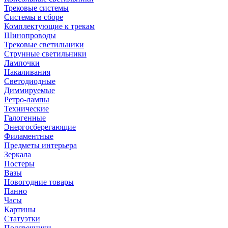
Трековые системы
Системы в сборе
Комплектующие к трекам
Шинопроводы
Трековые светильники
Струнные светильники
Лампочки
Накаливания
Светодиодные
Диммируемые
Ретро-лампы
Технические
Галогенные
Энергосберегающие
Филаментные
Предметы интерьера
Зеркала
Постеры
Вазы
Новогодние товары
Панно
Часы
Картины
Статуэтки
Подсвечники