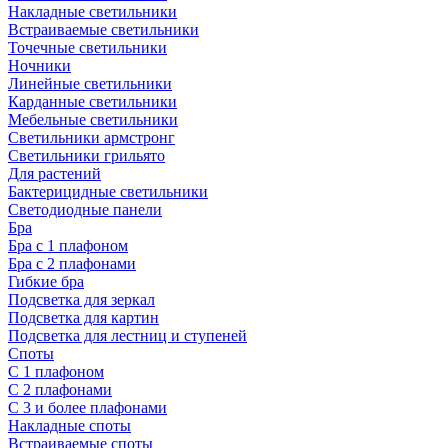
Накладные светильники
Встраиваемые светильники
Точечные светильники
Ночники
Линейные светильники
Карданные светильники
Мебельные светильники
Светильники армстронг
Светильники грильято
Для растений
Бактерицидные светильники
Светодиодные панели
Бра
Бра с 1 плафоном
Бра с 2 плафонами
Гибкие бра
Подсветка для зеркал
Подсветка для картин
Подсветка для лестниц и ступеней
Споты
С 1 плафоном
С 2 плафонами
С 3 и более плафонами
Накладные споты
Встраиваемые споты