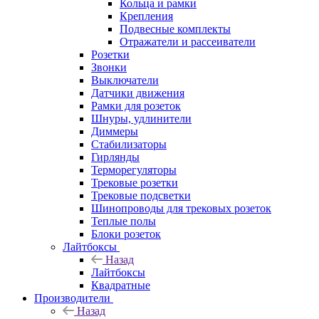
Кольца и рамки
Крепления
Подвесные комплекты
Отражатели и рассеиватели
Розетки
Звонки
Выключатели
Датчики движения
Рамки для розеток
Шнуры, удлинители
Диммеры
Стабилизаторы
Гирлянды
Терморегуляторы
Трековые розетки
Трековые подсветки
Шинопроводы для трековых розеток
Теплые полы
Блоки розеток
Лайтбоксы
Назад
Лайтбоксы
Квадратные
Производители
Назад