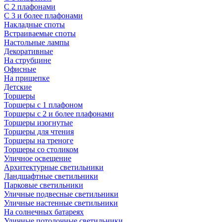
С 2 плафонами
С 3 и более плафонами
Накладные споты
Встраиваемые споты
Настольные лампы
Декоративные
На струбцине
Офисные
На прищепке
Детские
Торшеры
Торшеры с 1 плафоном
Торшеры с 2 и более плафонами
Торшеры изогнутые
Торшеры для чтения
Торшеры на треноге
Торшеры со столиком
Уличное освещение
Архитектурные светильники
Ландшафтные светильники
Парковые светильники
Уличные подвесные светильники
Уличные настенные светильники
На солнечных батареях
Уличные потолочные светильники