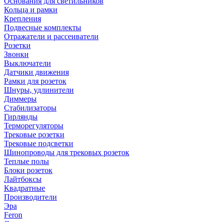
Основания для светильников
Кольца и рамки
Крепления
Подвесные комплекты
Отражатели и рассеиватели
Розетки
Звонки
Выключатели
Датчики движения
Рамки для розеток
Шнуры, удлинители
Диммеры
Стабилизаторы
Гирлянды
Терморегуляторы
Трековые розетки
Трековые подсветки
Шинопроводы для трековых розеток
Теплые полы
Блоки розеток
Лайтбоксы
Квадратные
Производители
Эра
Feron