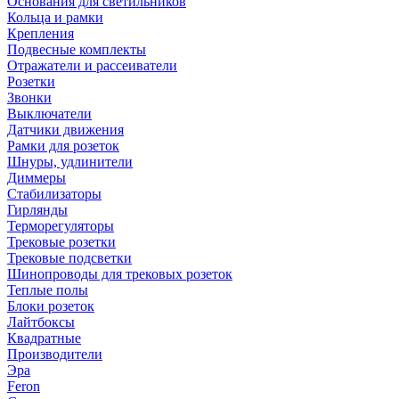
Основания для светильников
Кольца и рамки
Крепления
Подвесные комплекты
Отражатели и рассеиватели
Розетки
Звонки
Выключатели
Датчики движения
Рамки для розеток
Шнуры, удлинители
Диммеры
Стабилизаторы
Гирлянды
Терморегуляторы
Трековые розетки
Трековые подсветки
Шинопроводы для трековых розеток
Теплые полы
Блоки розеток
Лайтбоксы
Квадратные
Производители
Эра
Feron