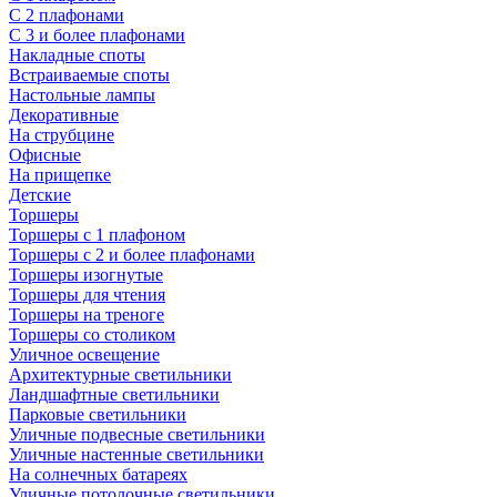
С 2 плафонами
С 3 и более плафонами
Накладные споты
Встраиваемые споты
Настольные лампы
Декоративные
На струбцине
Офисные
На прищепке
Детские
Торшеры
Торшеры с 1 плафоном
Торшеры с 2 и более плафонами
Торшеры изогнутые
Торшеры для чтения
Торшеры на треноге
Торшеры со столиком
Уличное освещение
Архитектурные светильники
Ландшафтные светильники
Парковые светильники
Уличные подвесные светильники
Уличные настенные светильники
На солнечных батареях
Уличные потолочные светильники