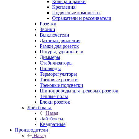
Кольца и рамки
Крепления
Подвесные комплекты
Отражатели и рассеиватели
Розетки
Звонки
Выключатели
Датчики движения
Рамки для розеток
Шнуры, удлинители
Диммеры
Стабилизаторы
Гирлянды
Терморегуляторы
Трековые розетки
Трековые подсветки
Шинопроводы для трековых розеток
Теплые полы
Блоки розеток
Лайтбоксы
Назад
Лайтбоксы
Квадратные
Производители
Назад