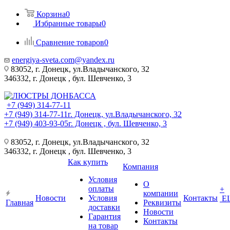
Корзина
0
Избранные товары
0
Сравнение товаров
0
energiya-sveta.com@yandex.ru
83052, г. Донецк, ул.Владычанского, 32
346332, г. Донецк , бул. Шевченко, 3
+7 (949) 314-77-11
+7 (949) 314-77-11
г. Донецк, ул.Владычанского, 32
+7 (949) 403-93-05
г. Донецк , бул. Шевченко, 3
83052, г. Донецк, ул.Владычанского, 32
346332, г. Донецк , бул. Шевченко, 3
Как купить
Компания
Условия
О
оплаты
+
компании
Новости
Условия
Контакты
Е
Главная
Реквизиты
доставки
Новости
Гарантия
Контакты
на товар