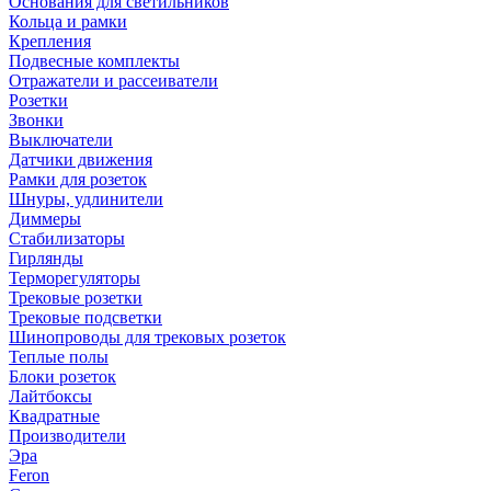
Основания для светильников
Кольца и рамки
Крепления
Подвесные комплекты
Отражатели и рассеиватели
Розетки
Звонки
Выключатели
Датчики движения
Рамки для розеток
Шнуры, удлинители
Диммеры
Стабилизаторы
Гирлянды
Терморегуляторы
Трековые розетки
Трековые подсветки
Шинопроводы для трековых розеток
Теплые полы
Блоки розеток
Лайтбоксы
Квадратные
Производители
Эра
Feron