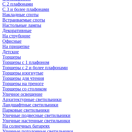
С 2 плафонами
С 3 и более плафонами
Накладные споты
Встраиваемые споты
Настольные лампы
Декоративные
На струбцине
Офисные
На прищепке
Детские
Торшеры
Торшеры с 1 плафоном
Торшеры с 2 и более плафонами
Торшеры изогнутые
Торшеры для чтения
Торшеры на треноге
Торшеры со столиком
Уличное освещение
Архитектурные светильники
Ландшафтные светильники
Парковые светильники
Уличные подвесные светильники
Уличные настенные светильники
На солнечных батареях
Уличные потолочные светильники