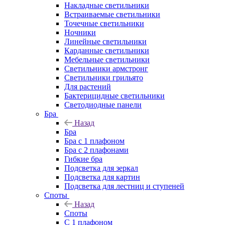
Накладные светильники
Встраиваемые светильники
Точечные светильники
Ночники
Линейные светильники
Карданные светильники
Мебельные светильники
Светильники армстронг
Светильники грильято
Для растений
Бактерицидные светильники
Светодиодные панели
Бра
Назад
Бра
Бра с 1 плафоном
Бра с 2 плафонами
Гибкие бра
Подсветка для зеркал
Подсветка для картин
Подсветка для лестниц и ступеней
Споты
Назад
Споты
С 1 плафоном