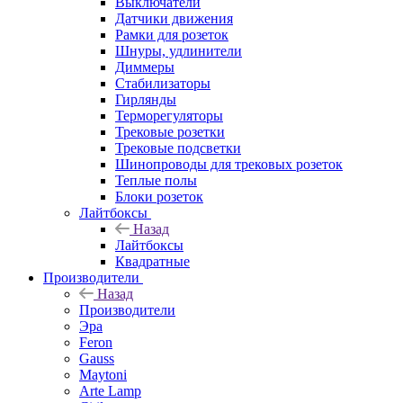
Выключатели
Датчики движения
Рамки для розеток
Шнуры, удлинители
Диммеры
Стабилизаторы
Гирлянды
Терморегуляторы
Трековые розетки
Трековые подсветки
Шинопроводы для трековых розеток
Теплые полы
Блоки розеток
Лайтбоксы
Назад
Лайтбоксы
Квадратные
Производители
Назад
Производители
Эра
Feron
Gauss
Maytoni
Arte Lamp