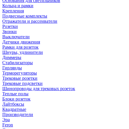
Основания для светильников
Кольца и рамки
Крепления
Подвесные комплекты
Отражатели и рассеиватели
Розетки
Звонки
Выключатели
Датчики движения
Рамки для розеток
Шнуры, удлинители
Диммеры
Стабилизаторы
Гирлянды
Терморегуляторы
Трековые розетки
Трековые подсветки
Шинопроводы для трековых розеток
Теплые полы
Блоки розеток
Лайтбоксы
Квадратные
Производители
Эра
Feron