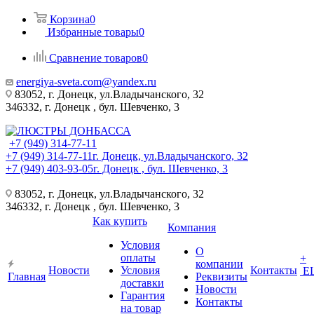
Корзина
0
Избранные товары
0
Сравнение товаров
0
energiya-sveta.com@yandex.ru
83052, г. Донецк, ул.Владычанского, 32
346332, г. Донецк , бул. Шевченко, 3
+7 (949) 314-77-11
+7 (949) 314-77-11
г. Донецк, ул.Владычанского, 32
+7 (949) 403-93-05
г. Донецк , бул. Шевченко, 3
83052, г. Донецк, ул.Владычанского, 32
346332, г. Донецк , бул. Шевченко, 3
Как купить
Компания
Условия
О
оплаты
+
компании
Новости
Условия
Контакты
Е
Главная
Реквизиты
доставки
Новости
Гарантия
Контакты
на товар