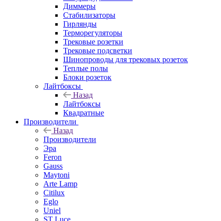
Диммеры
Стабилизаторы
Гирлянды
Терморегуляторы
Трековые розетки
Трековые подсветки
Шинопроводы для трековых розеток
Теплые полы
Блоки розеток
Лайтбоксы
Назад
Лайтбоксы
Квадратные
Производители
Назад
Производители
Эра
Feron
Gauss
Maytoni
Arte Lamp
Citilux
Eglo
Uniel
ST Luce