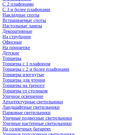
С 2 плафонами
С 3 и более плафонами
Накладные споты
Встраиваемые споты
Настольные лампы
Декоративные
На струбцине
Офисные
На прищепке
Детские
Торшеры
Торшеры с 1 плафоном
Торшеры с 2 и более плафонами
Торшеры изогнутые
Торшеры для чтения
Торшеры на треноге
Торшеры со столиком
Уличное освещение
Архитектурные светильники
Ландшафтные светильники
Парковые светильники
Уличные подвесные светильники
Уличные настенные светильники
На солнечных батареях
Уличные потолочные светильники