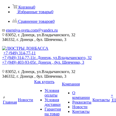
Корзина
0
Избранные товары
0
Сравнение товаров
0
energiya-sveta.com@yandex.ru
83052, г. Донецк, ул.Владычанского, 32
346332, г. Донецк , бул. Шевченко, 3
+7 (949) 314-77-11
+7 (949) 314-77-11
г. Донецк, ул.Владычанского, 32
+7 (949) 403-93-05
г. Донецк , бул. Шевченко, 3
83052, г. Донецк, ул.Владычанского, 32
346332, г. Донецк , бул. Шевченко, 3
Как купить
Компания
Условия
О
оплаты
+
компании
Новости
Условия
Контакты
Е
Главная
Реквизиты
доставки
Новости
Гарантия
Контакты
на товар