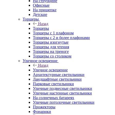
На струбцине
Офисные
На прищепке
Детские
Торшеры
Назад
Торшеры
Торшеры с 1 плафоном
Торшеры с 2 и более плафонами
Торшеры изогнутые
Торшеры для чтения
Торшеры на треноге
Торшеры со столиком
Уличное освещение
Назад
Уличное освещение
Архитектурные светильники
Ландшафтные светильники
Парковые светильники
Уличные подвесные светильники
Уличные настенные светильники
На солнечных батареях
Уличные потолочные светильники
Прожекторы
Фонарики