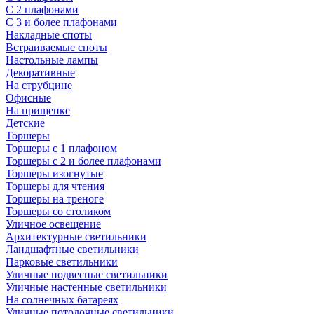
С 2 плафонами
С 3 и более плафонами
Накладные споты
Встраиваемые споты
Настольные лампы
Декоративные
На струбцине
Офисные
На прищепке
Детские
Торшеры
Торшеры с 1 плафоном
Торшеры с 2 и более плафонами
Торшеры изогнутые
Торшеры для чтения
Торшеры на треноге
Торшеры со столиком
Уличное освещение
Архитектурные светильники
Ландшафтные светильники
Парковые светильники
Уличные подвесные светильники
Уличные настенные светильники
На солнечных батареях
Уличные потолочные светильники