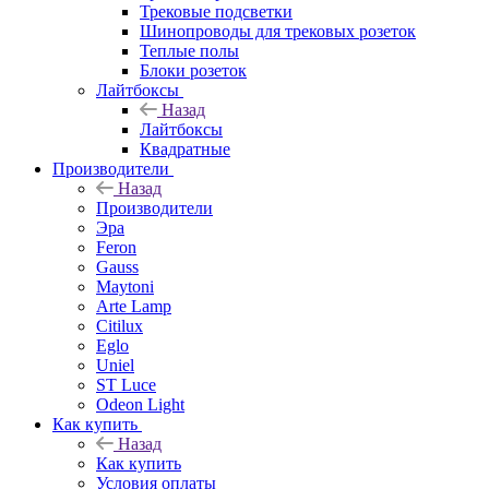
Трековые подсветки
Шинопроводы для трековых розеток
Теплые полы
Блоки розеток
Лайтбоксы
Назад
Лайтбоксы
Квадратные
Производители
Назад
Производители
Эра
Feron
Gauss
Maytoni
Arte Lamp
Citilux
Eglo
Uniel
ST Luce
Odeon Light
Как купить
Назад
Как купить
Условия оплаты