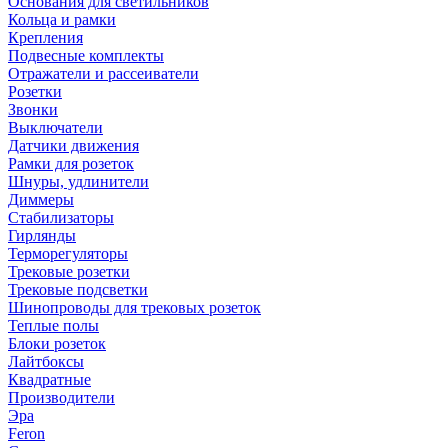
Основания для светильников
Кольца и рамки
Крепления
Подвесные комплекты
Отражатели и рассеиватели
Розетки
Звонки
Выключатели
Датчики движения
Рамки для розеток
Шнуры, удлинители
Диммеры
Стабилизаторы
Гирлянды
Терморегуляторы
Трековые розетки
Трековые подсветки
Шинопроводы для трековых розеток
Теплые полы
Блоки розеток
Лайтбоксы
Квадратные
Производители
Эра
Feron