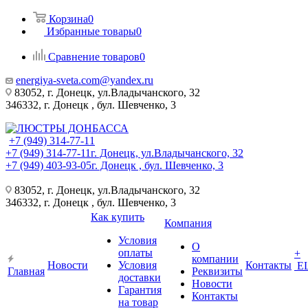
Корзина
0
Избранные товары
0
Сравнение товаров
0
energiya-sveta.com@yandex.ru
83052, г. Донецк, ул.Владычанского, 32
346332, г. Донецк , бул. Шевченко, 3
+7 (949) 314-77-11
+7 (949) 314-77-11
г. Донецк, ул.Владычанского, 32
+7 (949) 403-93-05
г. Донецк , бул. Шевченко, 3
83052, г. Донецк, ул.Владычанского, 32
346332, г. Донецк , бул. Шевченко, 3
Как купить
Компания
Условия
О
оплаты
+
компании
Новости
Условия
Контакты
Е
Главная
Реквизиты
доставки
Новости
Гарантия
Контакты
на товар