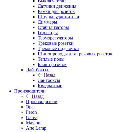
Выключатели
Датчики движения
Рамки для розеток
Шнуры, удлинители
Диммеры
Стабилизаторы
Гирлянды
Терморегуляторы
Трековые розетки
Трековые подсветки
Шинопроводы для трековых розеток
Теплые полы
Блоки розеток
Лайтбоксы
Назад
Лайтбоксы
Квадратные
Производители
Назад
Производители
Эра
Feron
Gauss
Maytoni
Arte Lamp