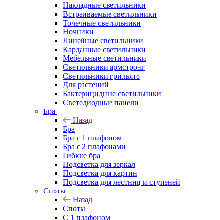
Накладные светильники
Встраиваемые светильники
Точечные светильники
Ночники
Линейные светильники
Карданные светильники
Мебельные светильники
Светильники армстронг
Светильники грильято
Для растений
Бактерицидные светильники
Светодиодные панели
Бра
Назад
Бра
Бра с 1 плафоном
Бра с 2 плафонами
Гибкие бра
Подсветка для зеркал
Подсветка для картин
Подсветка для лестниц и ступеней
Споты
Назад
Споты
С 1 плафоном