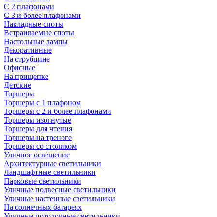
С 2 плафонами
С 3 и более плафонами
Накладные споты
Встраиваемые споты
Настольные лампы
Декоративные
На струбцине
Офисные
На прищепке
Детские
Торшеры
Торшеры с 1 плафоном
Торшеры с 2 и более плафонами
Торшеры изогнутые
Торшеры для чтения
Торшеры на треноге
Торшеры со столиком
Уличное освещение
Архитектурные светильники
Ландшафтные светильники
Парковые светильники
Уличные подвесные светильники
Уличные настенные светильники
На солнечных батареях
Уличные потолочные светильники