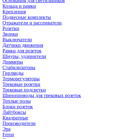
Основания для светильников
Кольца и рамки
Крепления
Подвесные комплекты
Отражатели и рассеиватели
Розетки
Звонки
Выключатели
Датчики движения
Рамки для розеток
Шнуры, удлинители
Диммеры
Стабилизаторы
Гирлянды
Терморегуляторы
Трековые розетки
Трековые подсветки
Шинопроводы для трековых розеток
Теплые полы
Блоки розеток
Лайтбоксы
Квадратные
Производители
Эра
Feron