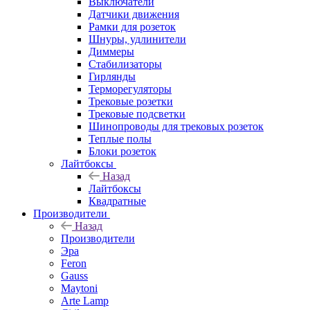
Выключатели
Датчики движения
Рамки для розеток
Шнуры, удлинители
Диммеры
Стабилизаторы
Гирлянды
Терморегуляторы
Трековые розетки
Трековые подсветки
Шинопроводы для трековых розеток
Теплые полы
Блоки розеток
Лайтбоксы
Назад
Лайтбоксы
Квадратные
Производители
Назад
Производители
Эра
Feron
Gauss
Maytoni
Arte Lamp