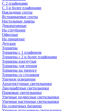
С 2 плафонами
С 3 и более плафонами
Накладные споты
Встраиваемые споты
Настольные лампы
Декоративные
На струбцине
Офисные
На прищепке
Детские
Торшеры
Торшеры с 1 плафоном
Торшеры с 2 и более плафонами
Торшеры изогнутые
Торшеры для чтения
Торшеры на треноге
Торшеры со столиком
Уличное освещение
Архитектурные светильники
Ландшафтные светильники
Парковые светильники
Уличные подвесные светильники
Уличные настенные светильники
На солнечных батареях
Уличные потолочные светильники