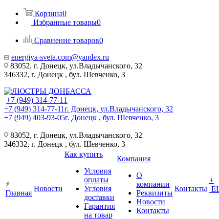
Корзина
0
Избранные товары
0
Сравнение товаров
0
energiya-sveta.com@yandex.ru
83052, г. Донецк, ул.Владычанского, 32
346332, г. Донецк , бул. Шевченко, 3
+7 (949) 314-77-11
+7 (949) 314-77-11
г. Донецк, ул.Владычанского, 32
+7 (949) 403-93-05
г. Донецк , бул. Шевченко, 3
83052, г. Донецк, ул.Владычанского, 32
346332, г. Донецк , бул. Шевченко, 3
Как купить
Компания
Условия
О
оплаты
+
компании
Новости
Условия
Контакты
Е
Главная
Реквизиты
доставки
Новости
Гарантия
Контакты
на товар