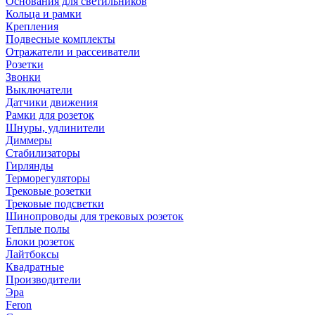
Основания для светильников
Кольца и рамки
Крепления
Подвесные комплекты
Отражатели и рассеиватели
Розетки
Звонки
Выключатели
Датчики движения
Рамки для розеток
Шнуры, удлинители
Диммеры
Стабилизаторы
Гирлянды
Терморегуляторы
Трековые розетки
Трековые подсветки
Шинопроводы для трековых розеток
Теплые полы
Блоки розеток
Лайтбоксы
Квадратные
Производители
Эра
Feron