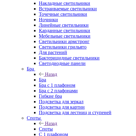
Накладные светильники
Встраиваемые светильники
Точечные светильники
Ночники
Линейные светильники
Карданные светильники
Мебельные светильники
Светильники армстронг
Светильники грильято
Для растений
Бактерицидные светильники
Светодиодные панели
Бра
Назад
Бра
Бра с 1 плафоном
Бра с 2 плафонами
Гибкие бра
Подсветка для зеркал
Подсветка для картин
Подсветка для лестниц и ступеней
Споты
Назад
Споты
С 1 плафоном