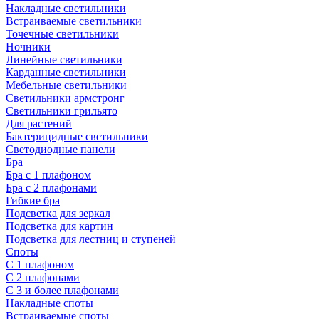
Накладные светильники
Встраиваемые светильники
Точечные светильники
Ночники
Линейные светильники
Карданные светильники
Мебельные светильники
Светильники армстронг
Светильники грильято
Для растений
Бактерицидные светильники
Светодиодные панели
Бра
Бра с 1 плафоном
Бра с 2 плафонами
Гибкие бра
Подсветка для зеркал
Подсветка для картин
Подсветка для лестниц и ступеней
Споты
С 1 плафоном
С 2 плафонами
С 3 и более плафонами
Накладные споты
Встраиваемые споты