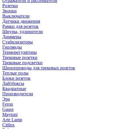
Отражатели и рассеиватели
Розетки
Звонки
Выключатели
Датчики движения
Рамки для розеток
Шнуры, удлинители
Диммеры
Стабилизаторы
Гирлянды
Терморегуляторы
Трековые розетки
Трековые подсветки
Шинопроводы для трековых розеток
Теплые полы
Блоки розеток
Лайтбоксы
Квадратные
Производители
Эра
Feron
Gauss
Maytoni
Arte Lamp
Citilux