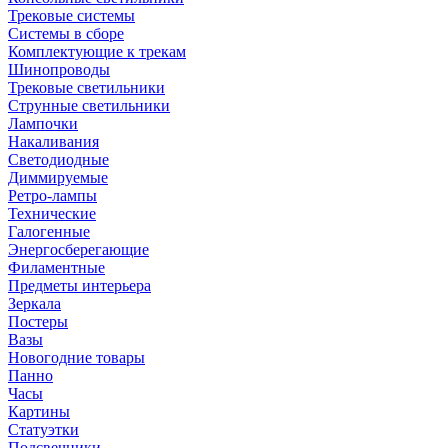
Трековые системы
Системы в сборе
Комплектующие к трекам
Шинопроводы
Трековые светильники
Струнные светильники
Лампочки
Накаливания
Светодиодные
Диммируемые
Ретро-лампы
Технические
Галогенные
Энергосберегающие
Филаментные
Предметы интерьера
Зеркала
Постеры
Вазы
Новогодние товары
Панно
Часы
Картины
Статуэтки
Подсвечники