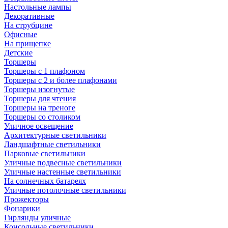
Настольные лампы
Декоративные
На струбцине
Офисные
На прищепке
Детские
Торшеры
Торшеры с 1 плафоном
Торшеры с 2 и более плафонами
Торшеры изогнутые
Торшеры для чтения
Торшеры на треноге
Торшеры со столиком
Уличное освещение
Архитектурные светильники
Ландшафтные светильники
Парковые светильники
Уличные подвесные светильники
Уличные настенные светильники
На солнечных батареях
Уличные потолочные светильники
Прожекторы
Фонарики
Гирлянды уличные
Консольные светильники