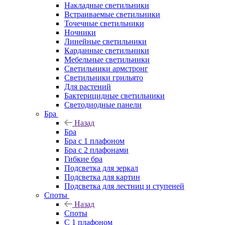
Накладные светильники
Встраиваемые светильники
Точечные светильники
Ночники
Линейные светильники
Карданные светильники
Мебельные светильники
Светильники армстронг
Светильники грильято
Для растений
Бактерицидные светильники
Светодиодные панели
Бра
Назад
Бра
Бра с 1 плафоном
Бра с 2 плафонами
Гибкие бра
Подсветка для зеркал
Подсветка для картин
Подсветка для лестниц и ступеней
Споты
Назад
Споты
С 1 плафоном