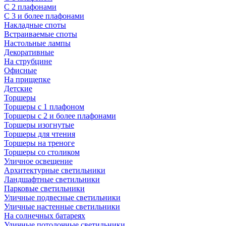
С 2 плафонами
С 3 и более плафонами
Накладные споты
Встраиваемые споты
Настольные лампы
Декоративные
На струбцине
Офисные
На прищепке
Детские
Торшеры
Торшеры с 1 плафоном
Торшеры с 2 и более плафонами
Торшеры изогнутые
Торшеры для чтения
Торшеры на треноге
Торшеры со столиком
Уличное освещение
Архитектурные светильники
Ландшафтные светильники
Парковые светильники
Уличные подвесные светильники
Уличные настенные светильники
На солнечных батареях
Уличные потолочные светильники