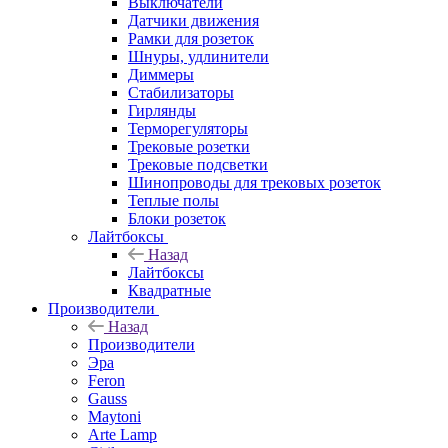
Выключатели
Датчики движения
Рамки для розеток
Шнуры, удлинители
Диммеры
Стабилизаторы
Гирлянды
Терморегуляторы
Трековые розетки
Трековые подсветки
Шинопроводы для трековых розеток
Теплые полы
Блоки розеток
Лайтбоксы
Назад
Лайтбоксы
Квадратные
Производители
Назад
Производители
Эра
Feron
Gauss
Maytoni
Arte Lamp