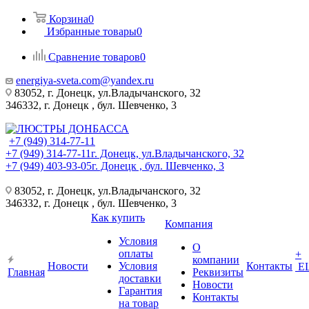
Корзина
0
Избранные товары
0
Сравнение товаров
0
energiya-sveta.com@yandex.ru
83052, г. Донецк, ул.Владычанского, 32
346332, г. Донецк , бул. Шевченко, 3
+7 (949) 314-77-11
+7 (949) 314-77-11
г. Донецк, ул.Владычанского, 32
+7 (949) 403-93-05
г. Донецк , бул. Шевченко, 3
83052, г. Донецк, ул.Владычанского, 32
346332, г. Донецк , бул. Шевченко, 3
Как купить
Компания
Условия
О
оплаты
+
компании
Новости
Условия
Контакты
Е
Главная
Реквизиты
доставки
Новости
Гарантия
Контакты
на товар