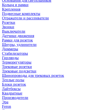
Основания для светильников
Кольца и рамки
Крепления
Подвесные комплекты
Отражатели и рассеиватели
Розетки
Звонки
Выключатели
Датчики движения
Рамки для розеток
Шнуры, удлинители
Диммеры
Стабилизаторы
Гирлянды
Терморегуляторы
Трековые розетки
Трековые подсветки
Шинопроводы для трековых розеток
Теплые полы
Блоки розеток
Лайтбоксы
Квадратные
Производители
Эра
Feron