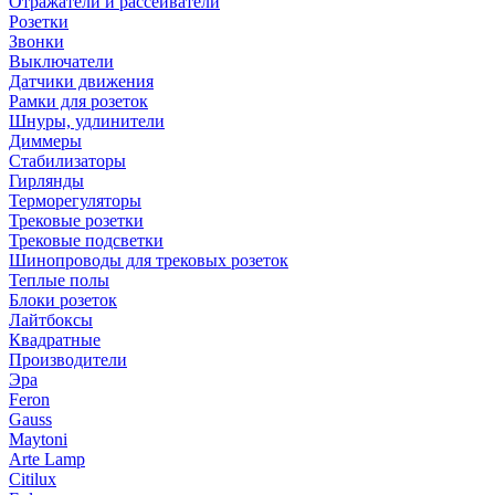
Отражатели и рассеиватели
Розетки
Звонки
Выключатели
Датчики движения
Рамки для розеток
Шнуры, удлинители
Диммеры
Стабилизаторы
Гирлянды
Терморегуляторы
Трековые розетки
Трековые подсветки
Шинопроводы для трековых розеток
Теплые полы
Блоки розеток
Лайтбоксы
Квадратные
Производители
Эра
Feron
Gauss
Maytoni
Arte Lamp
Citilux