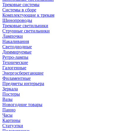
Трековые системы
Системы в сборе
Комплектующие к трекам
Шинопроводы
Трековые светильники
Струнные светильники
Лампочки
Накаливания
Светодиодные
Диммируемые
Ретро-лампы
Технические
Галогенные
Энергосберегающие
Филаментные
Предметы интерьера
Зеркала
Постеры
Вазы
Новогодние товары
Панно
Часы
Картины
Статуэтки
Подсвечники