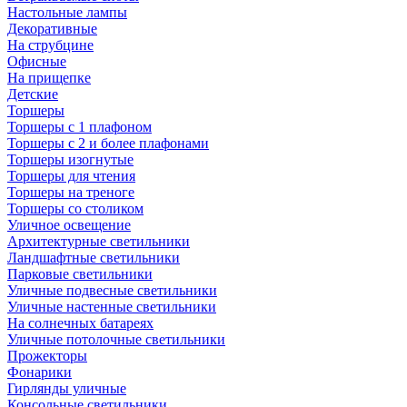
Настольные лампы
Декоративные
На струбцине
Офисные
На прищепке
Детские
Торшеры
Торшеры с 1 плафоном
Торшеры с 2 и более плафонами
Торшеры изогнутые
Торшеры для чтения
Торшеры на треноге
Торшеры со столиком
Уличное освещение
Архитектурные светильники
Ландшафтные светильники
Парковые светильники
Уличные подвесные светильники
Уличные настенные светильники
На солнечных батареях
Уличные потолочные светильники
Прожекторы
Фонарики
Гирлянды уличные
Консольные светильники