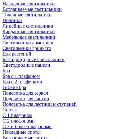
Накладные светильники
Встраиваемые светильники
Точечные светильники
Ночники
Линейные светильники
Карданные светильники
Мебельные светильники
Светильники армстронг
Светильники грильято
Для растений
Бактерицидные светильники
Светодиодные панели
Бра
Бра с 1 плафоном
Бра с 2 плафонами
Гибкие бра
Подсветка для зеркал
Подсветка для картин
Подсветка для лестниц и ступеней
Споты
С 1 плафоном
С 2 плафонами
С 3 и более плафонами
Накладные споты
Встраиваемые споты