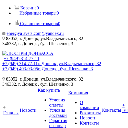
Корзина
0
Избранные товары
0
Сравнение товаров
0
energiya-sveta.com@yandex.ru
83052, г. Донецк, ул.Владычанского, 32
346332, г. Донецк , бул. Шевченко, 3
+7 (949) 314-77-11
+7 (949) 314-77-11
г. Донецк, ул.Владычанского, 32
+7 (949) 403-93-05
г. Донецк , бул. Шевченко, 3
83052, г. Донецк, ул.Владычанского, 32
346332, г. Донецк , бул. Шевченко, 3
Как купить
Компания
Условия
О
оплаты
+
компании
Новости
Условия
Контакты
Е
Главная
Реквизиты
доставки
Новости
Гарантия
Контакты
на товар