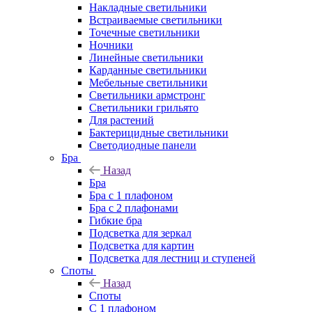
Накладные светильники
Встраиваемые светильники
Точечные светильники
Ночники
Линейные светильники
Карданные светильники
Мебельные светильники
Светильники армстронг
Светильники грильято
Для растений
Бактерицидные светильники
Светодиодные панели
Бра
Назад
Бра
Бра с 1 плафоном
Бра с 2 плафонами
Гибкие бра
Подсветка для зеркал
Подсветка для картин
Подсветка для лестниц и ступеней
Споты
Назад
Споты
С 1 плафоном