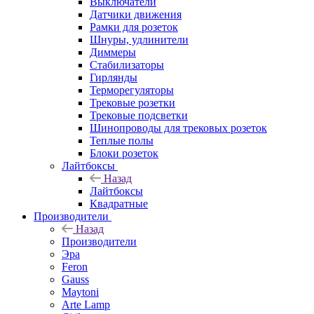
Выключатели
Датчики движения
Рамки для розеток
Шнуры, удлинители
Диммеры
Стабилизаторы
Гирлянды
Терморегуляторы
Трековые розетки
Трековые подсветки
Шинопроводы для трековых розеток
Теплые полы
Блоки розеток
Лайтбоксы
Назад
Лайтбоксы
Квадратные
Производители
Назад
Производители
Эра
Feron
Gauss
Maytoni
Arte Lamp