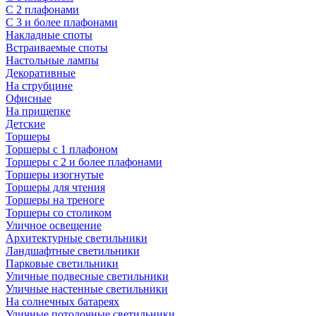
С 2 плафонами
С 3 и более плафонами
Накладные споты
Встраиваемые споты
Настольные лампы
Декоративные
На струбцине
Офисные
На прищепке
Детские
Торшеры
Торшеры с 1 плафоном
Торшеры с 2 и более плафонами
Торшеры изогнутые
Торшеры для чтения
Торшеры на треноге
Торшеры со столиком
Уличное освещение
Архитектурные светильники
Ландшафтные светильники
Парковые светильники
Уличные подвесные светильники
Уличные настенные светильники
На солнечных батареях
Уличные потолочные светильники