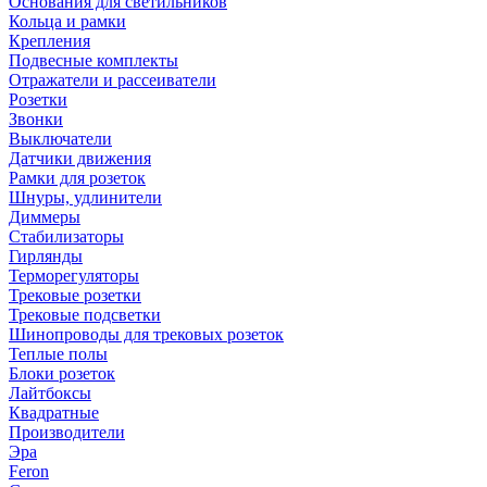
Основания для светильников
Кольца и рамки
Крепления
Подвесные комплекты
Отражатели и рассеиватели
Розетки
Звонки
Выключатели
Датчики движения
Рамки для розеток
Шнуры, удлинители
Диммеры
Стабилизаторы
Гирлянды
Терморегуляторы
Трековые розетки
Трековые подсветки
Шинопроводы для трековых розеток
Теплые полы
Блоки розеток
Лайтбоксы
Квадратные
Производители
Эра
Feron