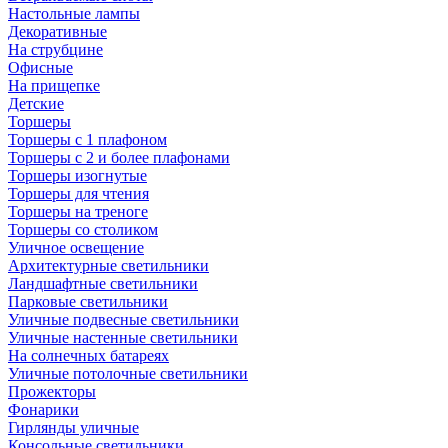
Настольные лампы
Декоративные
На струбцине
Офисные
На прищепке
Детские
Торшеры
Торшеры с 1 плафоном
Торшеры с 2 и более плафонами
Торшеры изогнутые
Торшеры для чтения
Торшеры на треноге
Торшеры со столиком
Уличное освещение
Архитектурные светильники
Ландшафтные светильники
Парковые светильники
Уличные подвесные светильники
Уличные настенные светильники
На солнечных батареях
Уличные потолочные светильники
Прожекторы
Фонарики
Гирлянды уличные
Консольные светильники