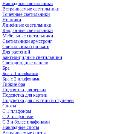
Накладные светильники
Встраиваемые светильники
Точечные светильники
Ночники
Линейные светильники
Карданные светильники
Мебельные светильники
Светильники армстронг
Светильники грильято
Для растений
Бактерицидные светильники
Светодиодные панели
Бра
Бра с 1 плафоном
Бра с 2 плафонами
Гибкие бра
Подсветка для зеркал
Подсветка для картин
Подсветка для лестниц и ступеней
Споты
С 1 плафоном
С 2 плафонами
С 3 и более плафонами
Накладные споты
Встраиваемые споты