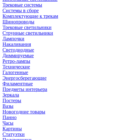
Трековые системы
Системы в сборе
Комплектующие к трекам
Шинопроводы
Трековые светильники
Струнные светильники
Лампочки
Накаливания
Светодиодные
Диммируемые
Ретро-лампы
Технические
Галогенные
Энергосберегающие
Филаментные
Предметы интерьера
Зеркала
Постеры
Вазы
Новогодние товары
Панно
Часы
Картины
Статуэтки
Подсвечники