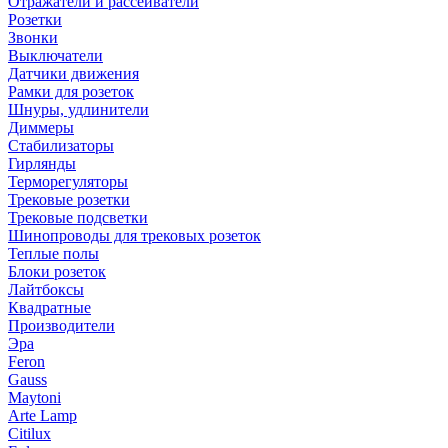
Отражатели и рассеиватели
Розетки
Звонки
Выключатели
Датчики движения
Рамки для розеток
Шнуры, удлинители
Диммеры
Стабилизаторы
Гирлянды
Терморегуляторы
Трековые розетки
Трековые подсветки
Шинопроводы для трековых розеток
Теплые полы
Блоки розеток
Лайтбоксы
Квадратные
Производители
Эра
Feron
Gauss
Maytoni
Arte Lamp
Citilux