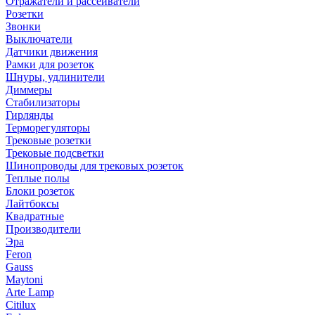
Отражатели и рассеиватели
Розетки
Звонки
Выключатели
Датчики движения
Рамки для розеток
Шнуры, удлинители
Диммеры
Стабилизаторы
Гирлянды
Терморегуляторы
Трековые розетки
Трековые подсветки
Шинопроводы для трековых розеток
Теплые полы
Блоки розеток
Лайтбоксы
Квадратные
Производители
Эра
Feron
Gauss
Maytoni
Arte Lamp
Citilux