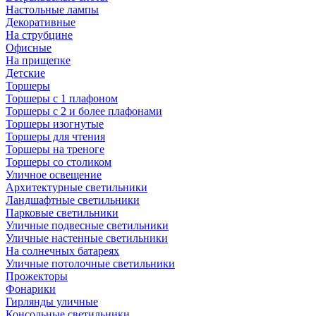
Настольные лампы
Декоративные
На струбцине
Офисные
На прищепке
Детские
Торшеры
Торшеры с 1 плафоном
Торшеры с 2 и более плафонами
Торшеры изогнутые
Торшеры для чтения
Торшеры на треноге
Торшеры со столиком
Уличное освещение
Архитектурные светильники
Ландшафтные светильники
Парковые светильники
Уличные подвесные светильники
Уличные настенные светильники
На солнечных батареях
Уличные потолочные светильники
Прожекторы
Фонарики
Гирлянды уличные
Консольные светильники