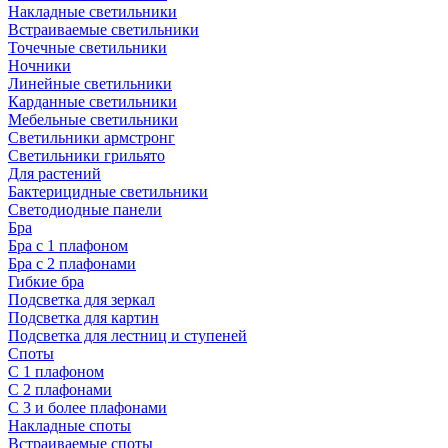
Накладные светильники
Встраиваемые светильники
Точечные светильники
Ночники
Линейные светильники
Карданные светильники
Мебельные светильники
Светильники армстронг
Светильники грильято
Для растений
Бактерицидные светильники
Светодиодные панели
Бра
Бра с 1 плафоном
Бра с 2 плафонами
Гибкие бра
Подсветка для зеркал
Подсветка для картин
Подсветка для лестниц и ступеней
Споты
С 1 плафоном
С 2 плафонами
С 3 и более плафонами
Накладные споты
Встраиваемые споты