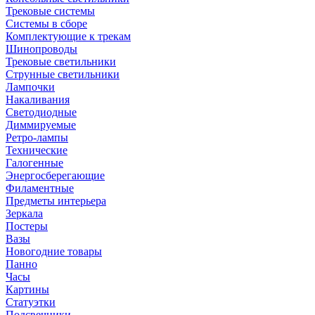
Трековые системы
Системы в сборе
Комплектующие к трекам
Шинопроводы
Трековые светильники
Струнные светильники
Лампочки
Накаливания
Светодиодные
Диммируемые
Ретро-лампы
Технические
Галогенные
Энергосберегающие
Филаментные
Предметы интерьера
Зеркала
Постеры
Вазы
Новогодние товары
Панно
Часы
Картины
Статуэтки
Подсвечники