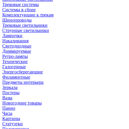
Трековые системы
Системы в сборе
Комплектующие к трекам
Шинопроводы
Трековые светильники
Струнные светильники
Лампочки
Накаливания
Светодиодные
Диммируемые
Ретро-лампы
Технические
Галогенные
Энергосберегающие
Филаментные
Предметы интерьера
Зеркала
Постеры
Вазы
Новогодние товары
Панно
Часы
Картины
Статуэтки
Подсвечники