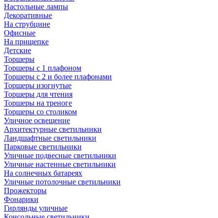
Настольные лампы
Декоративные
На струбцине
Офисные
На прищепке
Детские
Торшеры
Торшеры с 1 плафоном
Торшеры с 2 и более плафонами
Торшеры изогнутые
Торшеры для чтения
Торшеры на треноге
Торшеры со столиком
Уличное освещение
Архитектурные светильники
Ландшафтные светильники
Парковые светильники
Уличные подвесные светильники
Уличные настенные светильники
На солнечных батареях
Уличные потолочные светильники
Прожекторы
Фонарики
Гирлянды уличные
Консольные светильники