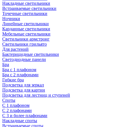
Накладные светильники
Встраиваемые светильники
Точечные светильники
Ночники
Линейные светильники
Карданные светильники
Мебельные светильники
Светильники армстронг
Светильники грильято
Для растений
Бактерицидные светильники
Светодиодные панели
Бра
Бра с 1 плафоном
Бра с 2 плафонами
Гибкие бра
Подсветка для зеркал
Подсветка для картин
Подсветка для лестниц и ступеней
Споты
С 1 плафоном
С 2 плафонами
С 3 и более плафонами
Накладные споты
Встраиваемые споты