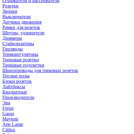
Отражатели и рассеиватели
Розетки
Звонки
Выключатели
Датчики движения
Рамки для розеток
Шнуры, удлинители
Диммеры
Стабилизаторы
Гирлянды
Терморегуляторы
Трековые розетки
Трековые подсветки
Шинопроводы для трековых розеток
Теплые полы
Блоки розеток
Лайтбоксы
Квадратные
Производители
Эра
Feron
Gauss
Maytoni
Arte Lamp
Citilux