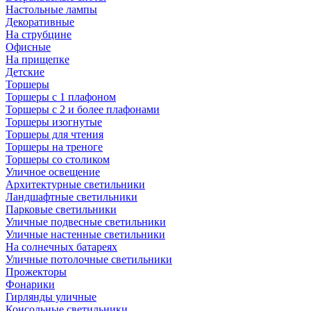
Настольные лампы
Декоративные
На струбцине
Офисные
На прищепке
Детские
Торшеры
Торшеры с 1 плафоном
Торшеры с 2 и более плафонами
Торшеры изогнутые
Торшеры для чтения
Торшеры на треноге
Торшеры со столиком
Уличное освещение
Архитектурные светильники
Ландшафтные светильники
Парковые светильники
Уличные подвесные светильники
Уличные настенные светильники
На солнечных батареях
Уличные потолочные светильники
Прожекторы
Фонарики
Гирлянды уличные
Консольные светильники