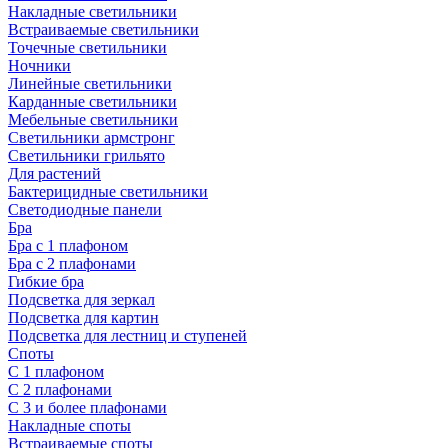
Накладные светильники
Встраиваемые светильники
Точечные светильники
Ночники
Линейные светильники
Карданные светильники
Мебельные светильники
Светильники армстронг
Светильники грильято
Для растений
Бактерицидные светильники
Светодиодные панели
Бра
Бра с 1 плафоном
Бра с 2 плафонами
Гибкие бра
Подсветка для зеркал
Подсветка для картин
Подсветка для лестниц и ступеней
Споты
С 1 плафоном
С 2 плафонами
С 3 и более плафонами
Накладные споты
Встраиваемые споты