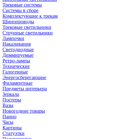
Трековые системы
Системы в сборе
Комплектующие к трекам
Шинопроводы
Трековые светильники
Струнные светильники
Лампочки
Накаливания
Светодиодные
Диммируемые
Ретро-лампы
Технические
Галогенные
Энергосберегающие
Филаментные
Предметы интерьера
Зеркала
Постеры
Вазы
Новогодние товары
Панно
Часы
Картины
Статуэтки
Подсвечники