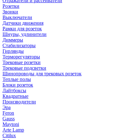
Отражатели и рассеиватели
Розетки
Звонки
Выключатели
Датчики движения
Рамки для розеток
Шнуры, удлинители
Диммеры
Стабилизаторы
Гирлянды
Терморегуляторы
Трековые розетки
Трековые подсветки
Шинопроводы для трековых розеток
Теплые полы
Блоки розеток
Лайтбоксы
Квадратные
Производители
Эра
Feron
Gauss
Maytoni
Arte Lamp
Citilux