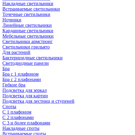
Накладные светильники
Встраиваемые светильники
Точечные светильники
Ночники
Линейные светильники
Карданные светильники
Мебельные светильники
Светильники армстронг
Светильники грильято
Для растений
Бактерицидные светильники
Светодиодные панели
Бра
Бра с 1 плафоном
Бра с 2 плафонами
Гибкие бра
Подсветка для зеркал
Подсветка для картин
Подсветка для лестниц и ступеней
Споты
С 1 плафоном
С 2 плафонами
С 3 и более плафонами
Накладные споты
Встраиваемые споты