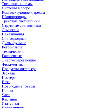
Трековые системы
Системы в сборе
Комплектующие к трекам
Шинопроводы
Трековые светильники
Струнные светильники
Лампочки
Накаливания
Светодиодные
Диммируемые
Ретро-лампы
Технические
Галогенные
Энергосберегающие
Филаментные
Предметы интерьера
Зеркала
Постеры
Вазы
Новогодние товары
Панно
Часы
Картины
Статуэтки
Подсвечники