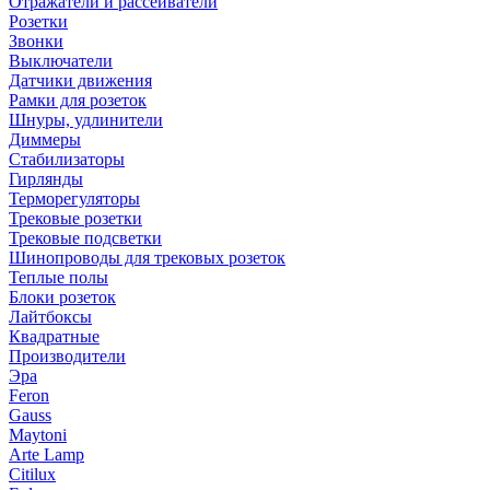
Отражатели и рассеиватели
Розетки
Звонки
Выключатели
Датчики движения
Рамки для розеток
Шнуры, удлинители
Диммеры
Стабилизаторы
Гирлянды
Терморегуляторы
Трековые розетки
Трековые подсветки
Шинопроводы для трековых розеток
Теплые полы
Блоки розеток
Лайтбоксы
Квадратные
Производители
Эра
Feron
Gauss
Maytoni
Arte Lamp
Citilux