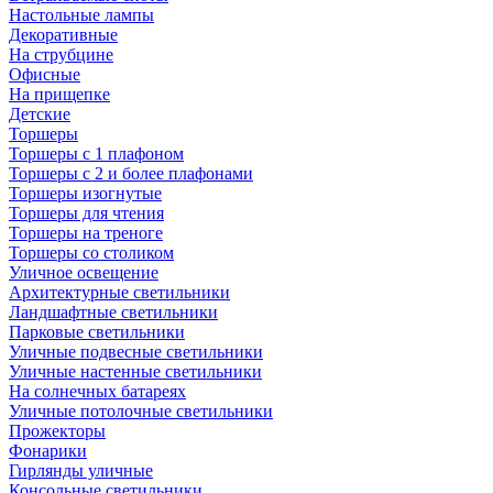
Настольные лампы
Декоративные
На струбцине
Офисные
На прищепке
Детские
Торшеры
Торшеры с 1 плафоном
Торшеры с 2 и более плафонами
Торшеры изогнутые
Торшеры для чтения
Торшеры на треноге
Торшеры со столиком
Уличное освещение
Архитектурные светильники
Ландшафтные светильники
Парковые светильники
Уличные подвесные светильники
Уличные настенные светильники
На солнечных батареях
Уличные потолочные светильники
Прожекторы
Фонарики
Гирлянды уличные
Консольные светильники