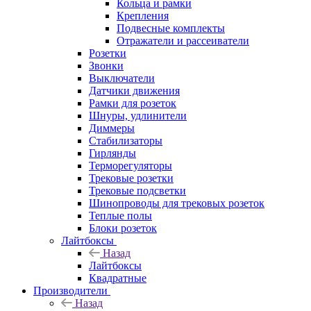
Кольца и рамки
Крепления
Подвесные комплекты
Отражатели и рассеиватели
Розетки
Звонки
Выключатели
Датчики движения
Рамки для розеток
Шнуры, удлинители
Диммеры
Стабилизаторы
Гирлянды
Терморегуляторы
Трековые розетки
Трековые подсветки
Шинопроводы для трековых розеток
Теплые полы
Блоки розеток
Лайтбоксы
Назад
Лайтбоксы
Квадратные
Производители
Назад