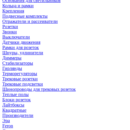
Основания для светильников
Кольца и рамки
Крепления
Подвесные комплекты
Отражатели и рассеиватели
Розетки
Звонки
Выключатели
Датчики движения
Рамки для розеток
Шнуры, удлинители
Диммеры
Стабилизаторы
Гирлянды
Терморегуляторы
Трековые розетки
Трековые подсветки
Шинопроводы для трековых розеток
Теплые полы
Блоки розеток
Лайтбоксы
Квадратные
Производители
Эра
Feron