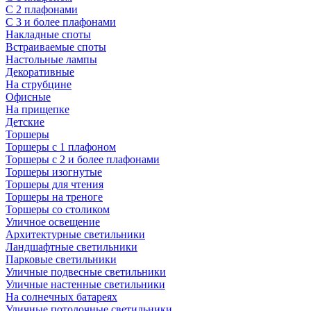
С 2 плафонами
С 3 и более плафонами
Накладные споты
Встраиваемые споты
Настольные лампы
Декоративные
На струбцине
Офисные
На прищепке
Детские
Торшеры
Торшеры с 1 плафоном
Торшеры с 2 и более плафонами
Торшеры изогнутые
Торшеры для чтения
Торшеры на треноге
Торшеры со столиком
Уличное освещение
Архитектурные светильники
Ландшафтные светильники
Парковые светильники
Уличные подвесные светильники
Уличные настенные светильники
На солнечных батареях
Уличные потолочные светильники