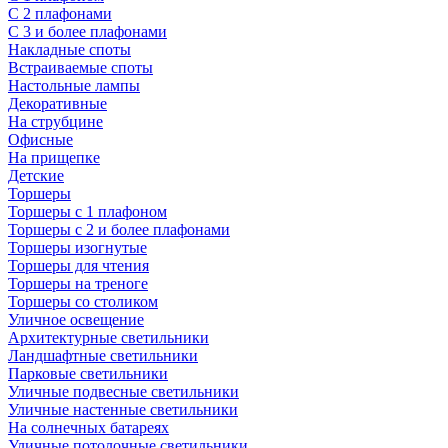
С 2 плафонами
С 3 и более плафонами
Накладные споты
Встраиваемые споты
Настольные лампы
Декоративные
На струбцине
Офисные
На прищепке
Детские
Торшеры
Торшеры с 1 плафоном
Торшеры с 2 и более плафонами
Торшеры изогнутые
Торшеры для чтения
Торшеры на треноге
Торшеры со столиком
Уличное освещение
Архитектурные светильники
Ландшафтные светильники
Парковые светильники
Уличные подвесные светильники
Уличные настенные светильники
На солнечных батареях
Уличные потолочные светильники