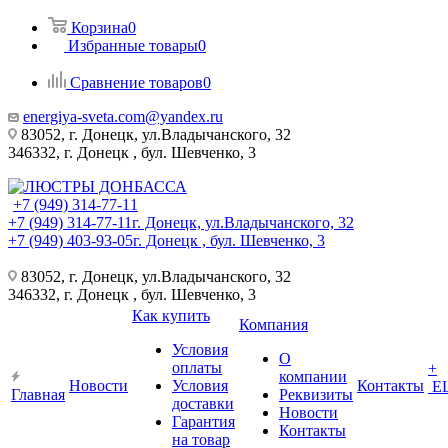
Корзина
0
Избранные товары
0
Сравнение товаров
0
energiya-sveta.com@yandex.ru
83052, г. Донецк, ул.Владычанского, 32
346332, г. Донецк , бул. Шевченко, 3
+7 (949) 314-77-11
+7 (949) 314-77-11
г. Донецк, ул.Владычанского, 32
+7 (949) 403-93-05
г. Донецк , бул. Шевченко, 3
83052, г. Донецк, ул.Владычанского, 32
346332, г. Донецк , бул. Шевченко, 3
Как купить
Компания
Условия
О
оплаты
+
компании
Новости
Условия
Контакты
Е
Главная
Реквизиты
доставки
Новости
Гарантия
Контакты
на товар