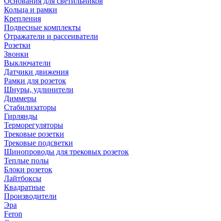
Основания для светильников
Кольца и рамки
Крепления
Подвесные комплекты
Отражатели и рассеиватели
Розетки
Звонки
Выключатели
Датчики движения
Рамки для розеток
Шнуры, удлинители
Диммеры
Стабилизаторы
Гирлянды
Терморегуляторы
Трековые розетки
Трековые подсветки
Шинопроводы для трековых розеток
Теплые полы
Блоки розеток
Лайтбоксы
Квадратные
Производители
Эра
Feron