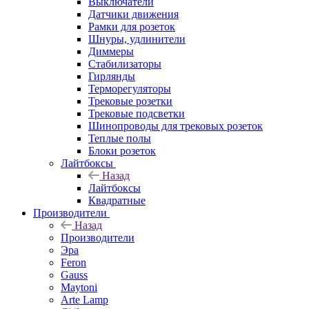
Выключатели
Датчики движения
Рамки для розеток
Шнуры, удлинители
Диммеры
Стабилизаторы
Гирлянды
Терморегуляторы
Трековые розетки
Трековые подсветки
Шинопроводы для трековых розеток
Теплые полы
Блоки розеток
Лайтбоксы
Назад
Лайтбоксы
Квадратные
Производители
Назад
Производители
Эра
Feron
Gauss
Maytoni
Arte Lamp