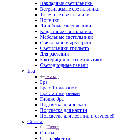
Накладные светильники
Встраиваемые светильники
Точечные светильники
Ночники
Линейные светильники
Карданные светильники
Мебельные светильники
Светильники армстронг
Светильники грильято
Для растений
Бактерицидные светильники
Светодиодные панели
Бра
Назад
Бра
Бра с 1 плафоном
Бра с 2 плафонами
Гибкие бра
Подсветка для зеркал
Подсветка для картин
Подсветка для лестниц и ступеней
Споты
Назад
Споты
С 1 плафоном