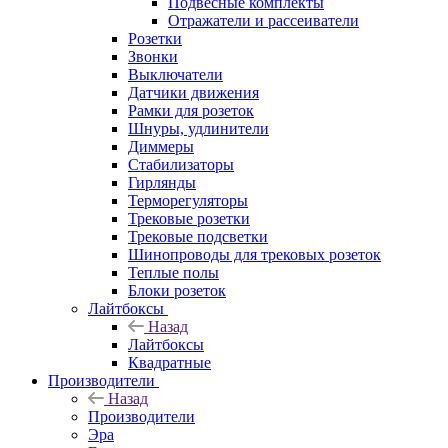
Подвесные комплекты
Отражатели и рассеиватели
Розетки
Звонки
Выключатели
Датчики движения
Рамки для розеток
Шнуры, удлинители
Диммеры
Стабилизаторы
Гирлянды
Терморегуляторы
Трековые розетки
Трековые подсветки
Шинопроводы для трековых розеток
Теплые полы
Блоки розеток
Лайтбоксы
Назад
Лайтбоксы
Квадратные
Производители
Назад
Производители
Эра