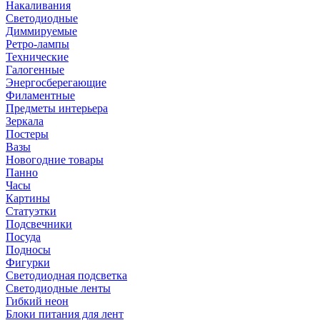
Накаливания
Светодиодные
Диммируемые
Ретро-лампы
Технические
Галогенные
Энергосберегающие
Филаментные
Предметы интерьера
Зеркала
Постеры
Вазы
Новогодние товары
Панно
Часы
Картины
Статуэтки
Подсвечники
Посуда
Подносы
Фигурки
Светодиодная подсветка
Светодиодные ленты
Гибкий неон
Блоки питания для лент