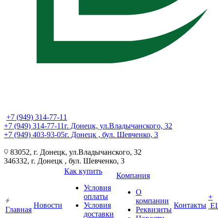
+7 (949) 314-77-11
+7 (949) 314-77-11
г. Донецк, ул.Владычанского, 32
+7 (949) 403-93-05
г. Донецк , бул. Шевченко, 3
83052, г. Донецк, ул.Владычанского, 32
346332, г. Донецк , бул. Шевченко, 3
Как купить
Компания
Условия
О
оплаты
+
компании
Новости
Условия
Контакты
Е
Главная
Реквизиты
доставки