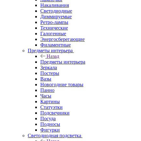
Накаливания
Светодиодные
Диммируемые
Ретро-лампы
Технические
Галогенные
Энергосберегающие
Филаментные
Предметы интерьера
Назад
Предметы интерьера
Зеркала
Постеры
Вазы
Новогодние товары
Панно
Часы
Картины
Статуэтки
Подсвечники
Посуда
Подносы
Фигурки
Светодиодная подсветка