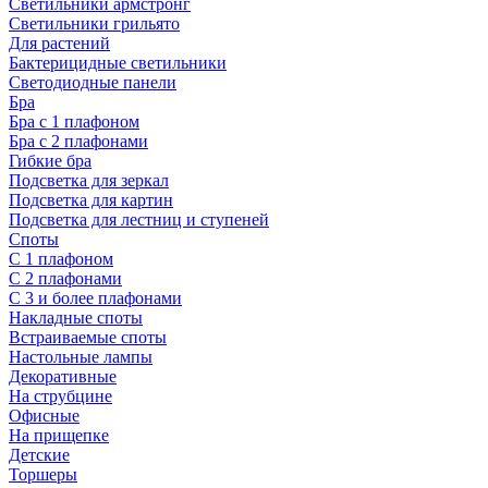
Светильники армстронг
Светильники грильято
Для растений
Бактерицидные светильники
Светодиодные панели
Бра
Бра с 1 плафоном
Бра с 2 плафонами
Гибкие бра
Подсветка для зеркал
Подсветка для картин
Подсветка для лестниц и ступеней
Споты
С 1 плафоном
С 2 плафонами
С 3 и более плафонами
Накладные споты
Встраиваемые споты
Настольные лампы
Декоративные
На струбцине
Офисные
На прищепке
Детские
Торшеры