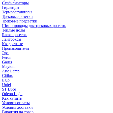
Стабилизаторы
Гирлянды
Терморегуляторы
Трековые розетки
Трековые подсветки
Шинопроводы для трековых розеток
Теплые полы
Блоки розеток
Лайтбоксы
Квадратные
Производители
Эра
Feron
Gauss
Maytoni
Arte Lamp
Citilux
Eglo
Uniel
ST Luce
Odeon Light
Как купить
Условия оплаты
Условия доставки
Гарантия на товар