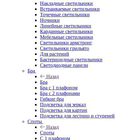
Накладные светильники
Встраиваемые светильники
Точечные светильники
Ночники
Линейные светильники
Карданные светильники
Мебельные светильники
Светильники армстронг
Светильники грильято
Для растений
Бактерицидные светильники
Светодиодные панели
Бра
Назад
Бра
Бра с 1 плафоном
Бра с 2 плафонами
Гибкие бра
Подсветка для зеркал
Подсветка для картин
Подсветка для лестниц и ступеней
Споты
Назад
Споты
С 1 плафоном