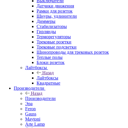
Выключатели
Датчики движения
Рамки для розеток
Шнуры, удлинители
Диммеры
Стабилизаторы
Гирлянды
Терморегуляторы
Трековые розетки
Трековые подсветки
Шинопроводы для трековых розеток
Теплые полы
Блоки розеток
Лайтбоксы
Назад
Лайтбоксы
Квадратные
Производители
Назад
Производители
Эра
Feron
Gauss
Maytoni
Arte Lamp