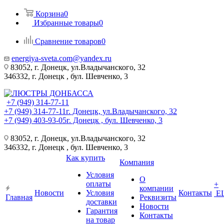
Корзина
0
Избранные товары
0
Сравнение товаров
0
energiya-sveta.com@yandex.ru
83052, г. Донецк, ул.Владычанского, 32
346332, г. Донецк , бул. Шевченко, 3
+7 (949) 314-77-11
+7 (949) 314-77-11
г. Донецк, ул.Владычанского, 32
+7 (949) 403-93-05
г. Донецк , бул. Шевченко, 3
83052, г. Донецк, ул.Владычанского, 32
346332, г. Донецк , бул. Шевченко, 3
Как купить
Компания
Условия
О
оплаты
+
компании
Новости
Условия
Контакты
Е
Главная
Реквизиты
доставки
Новости
Гарантия
Контакты
на товар