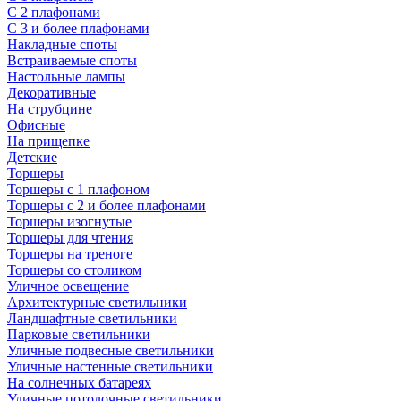
С 2 плафонами
С 3 и более плафонами
Накладные споты
Встраиваемые споты
Настольные лампы
Декоративные
На струбцине
Офисные
На прищепке
Детские
Торшеры
Торшеры с 1 плафоном
Торшеры с 2 и более плафонами
Торшеры изогнутые
Торшеры для чтения
Торшеры на треноге
Торшеры со столиком
Уличное освещение
Архитектурные светильники
Ландшафтные светильники
Парковые светильники
Уличные подвесные светильники
Уличные настенные светильники
На солнечных батареях
Уличные потолочные светильники