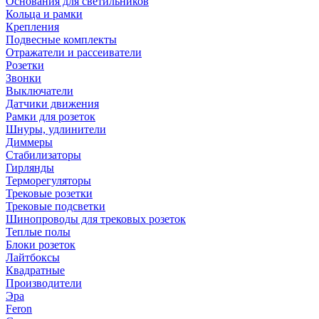
Основания для светильников
Кольца и рамки
Крепления
Подвесные комплекты
Отражатели и рассеиватели
Розетки
Звонки
Выключатели
Датчики движения
Рамки для розеток
Шнуры, удлинители
Диммеры
Стабилизаторы
Гирлянды
Терморегуляторы
Трековые розетки
Трековые подсветки
Шинопроводы для трековых розеток
Теплые полы
Блоки розеток
Лайтбоксы
Квадратные
Производители
Эра
Feron