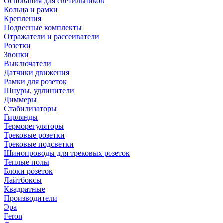
Основания для светильников
Кольца и рамки
Крепления
Подвесные комплекты
Отражатели и рассеиватели
Розетки
Звонки
Выключатели
Датчики движения
Рамки для розеток
Шнуры, удлинители
Диммеры
Стабилизаторы
Гирлянды
Терморегуляторы
Трековые розетки
Трековые подсветки
Шинопроводы для трековых розеток
Теплые полы
Блоки розеток
Лайтбоксы
Квадратные
Производители
Эра
Feron