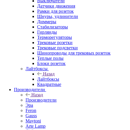
Выключатели
Датчики движения
Рамки для розеток
Шнуры, удлинители
Диммеры
Стабилизаторы
Гирлянды
Терморегуляторы
Трековые розетки
Трековые подсветки
Шинопроводы для трековых розеток
Теплые полы
Блоки розеток
Лайтбоксы
Назад
Лайтбоксы
Квадратные
Производители
Назад
Производители
Эра
Feron
Gauss
Maytoni
Arte Lamp