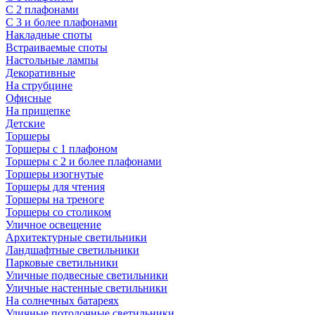
С 2 плафонами
С 3 и более плафонами
Накладные споты
Встраиваемые споты
Настольные лампы
Декоративные
На струбцине
Офисные
На прищепке
Детские
Торшеры
Торшеры с 1 плафоном
Торшеры с 2 и более плафонами
Торшеры изогнутые
Торшеры для чтения
Торшеры на треноге
Торшеры со столиком
Уличное освещение
Архитектурные светильники
Ландшафтные светильники
Парковые светильники
Уличные подвесные светильники
Уличные настенные светильники
На солнечных батареях
Уличные потолочные светильники