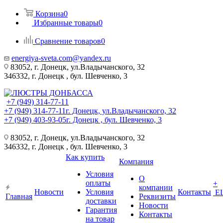
Корзина
0
Избранные товары
0
Сравнение товаров
0
energiya-sveta.com@yandex.ru
83052, г. Донецк, ул.Владычанского, 32
346332, г. Донецк , бул. Шевченко, 3
+7 (949) 314-77-11
+7 (949) 314-77-11
г. Донецк, ул.Владычанского, 32
+7 (949) 403-93-05
г. Донецк , бул. Шевченко, 3
83052, г. Донецк, ул.Владычанского, 32
346332, г. Донецк , бул. Шевченко, 3
Как купить
Компания
Условия
О
оплаты
+
компании
Новости
Условия
Контакты
Е
Главная
Реквизиты
доставки
Новости
Гарантия
Контакты
на товар