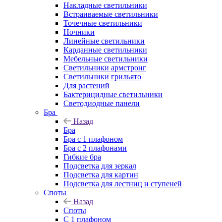
Накладные светильники
Встраиваемые светильники
Точечные светильники
Ночники
Линейные светильники
Карданные светильники
Мебельные светильники
Светильники армстронг
Светильники грильято
Для растений
Бактерицидные светильники
Светодиодные панели
Бра
Назад
Бра
Бра с 1 плафоном
Бра с 2 плафонами
Гибкие бра
Подсветка для зеркал
Подсветка для картин
Подсветка для лестниц и ступеней
Споты
Назад
Споты
С 1 плафоном