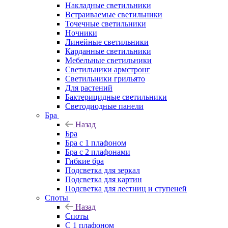
Накладные светильники
Встраиваемые светильники
Точечные светильники
Ночники
Линейные светильники
Карданные светильники
Мебельные светильники
Светильники армстронг
Светильники грильято
Для растений
Бактерицидные светильники
Светодиодные панели
Бра
Назад
Бра
Бра с 1 плафоном
Бра с 2 плафонами
Гибкие бра
Подсветка для зеркал
Подсветка для картин
Подсветка для лестниц и ступеней
Споты
Назад
Споты
С 1 плафоном