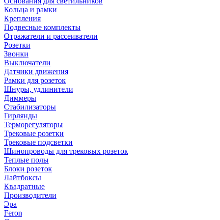
Основания для светильников
Кольца и рамки
Крепления
Подвесные комплекты
Отражатели и рассеиватели
Розетки
Звонки
Выключатели
Датчики движения
Рамки для розеток
Шнуры, удлинители
Диммеры
Стабилизаторы
Гирлянды
Терморегуляторы
Трековые розетки
Трековые подсветки
Шинопроводы для трековых розеток
Теплые полы
Блоки розеток
Лайтбоксы
Квадратные
Производители
Эра
Feron