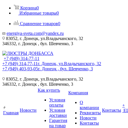
Корзина
0
Избранные товары
0
Сравнение товаров
0
energiya-sveta.com@yandex.ru
83052, г. Донецк, ул.Владычанского, 32
346332, г. Донецк , бул. Шевченко, 3
+7 (949) 314-77-11
+7 (949) 314-77-11
г. Донецк, ул.Владычанского, 32
+7 (949) 403-93-05
г. Донецк , бул. Шевченко, 3
83052, г. Донецк, ул.Владычанского, 32
346332, г. Донецк , бул. Шевченко, 3
Как купить
Компания
Условия
О
оплаты
+
компании
Новости
Условия
Контакты
Е
Главная
Реквизиты
доставки
Новости
Гарантия
Контакты
на товар