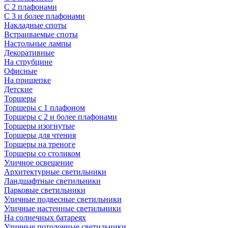
С 2 плафонами
С 3 и более плафонами
Накладные споты
Встраиваемые споты
Настольные лампы
Декоративные
На струбцине
Офисные
На прищепке
Детские
Торшеры
Торшеры с 1 плафоном
Торшеры с 2 и более плафонами
Торшеры изогнутые
Торшеры для чтения
Торшеры на треноге
Торшеры со столиком
Уличное освещение
Архитектурные светильники
Ландшафтные светильники
Парковые светильники
Уличные подвесные светильники
Уличные настенные светильники
На солнечных батареях
Уличные потолочные светильники