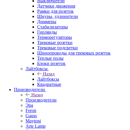
Выключатели
Датчики движения
Рамки для розеток
Шнуры, удлинители
Диммеры
Стабилизаторы
Гирлянды
Терморегуляторы
Трековые розетки
Трековые подсветки
Шинопроводы для трековых розеток
Теплые полы
Блоки розеток
Лайтбоксы
Назад
Лайтбоксы
Квадратные
Производители
Назад
Производители
Эра
Feron
Gauss
Maytoni
Arte Lamp