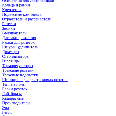
Основания для светильников
Кольца и рамки
Крепления
Подвесные комплекты
Отражатели и рассеиватели
Розетки
Звонки
Выключатели
Датчики движения
Рамки для розеток
Шнуры, удлинители
Диммеры
Стабилизаторы
Гирлянды
Терморегуляторы
Трековые розетки
Трековые подсветки
Шинопроводы для трековых розеток
Теплые полы
Блоки розеток
Лайтбоксы
Квадратные
Производители
Эра
Feron