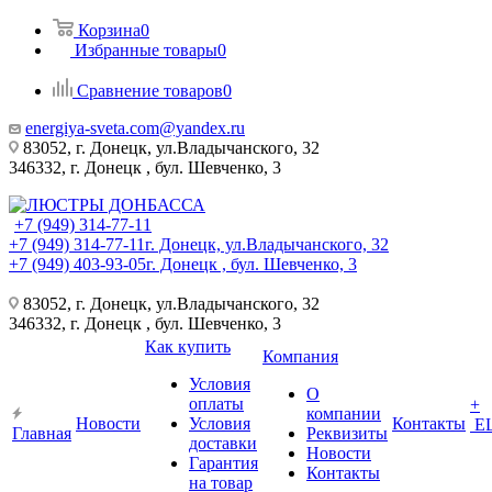
Корзина
0
Избранные товары
0
Сравнение товаров
0
energiya-sveta.com@yandex.ru
83052, г. Донецк, ул.Владычанского, 32
346332, г. Донецк , бул. Шевченко, 3
+7 (949) 314-77-11
+7 (949) 314-77-11
г. Донецк, ул.Владычанского, 32
+7 (949) 403-93-05
г. Донецк , бул. Шевченко, 3
83052, г. Донецк, ул.Владычанского, 32
346332, г. Донецк , бул. Шевченко, 3
Как купить
Компания
Условия
О
оплаты
+
компании
Новости
Условия
Контакты
Е
Главная
Реквизиты
доставки
Новости
Гарантия
Контакты
на товар