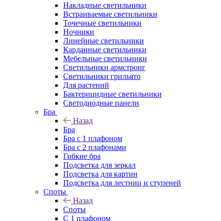
Накладные светильники
Встраиваемые светильники
Точечные светильники
Ночники
Линейные светильники
Карданные светильники
Мебельные светильники
Светильники армстронг
Светильники грильято
Для растений
Бактерицидные светильники
Светодиодные панели
Бра
Назад
Бра
Бра с 1 плафоном
Бра с 2 плафонами
Гибкие бра
Подсветка для зеркал
Подсветка для картин
Подсветка для лестниц и ступеней
Споты
Назад
Споты
С 1 плафоном