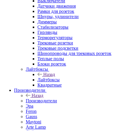
Выключатели
Датчики движения
Рамки для розеток
Шнуры, удлинители
Диммеры
Стабилизаторы
Гирлянды
Терморегуляторы
Трековые розетки
Трековые подсветки
Шинопроводы для трековых розеток
Теплые полы
Блоки розеток
Лайтбоксы
Назад
Лайтбоксы
Квадратные
Производители
Назад
Производители
Эра
Feron
Gauss
Maytoni
Arte Lamp