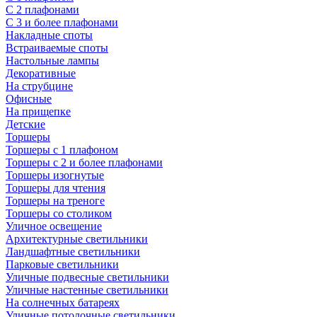
С 2 плафонами
С 3 и более плафонами
Накладные споты
Встраиваемые споты
Настольные лампы
Декоративные
На струбцине
Офисные
На прищепке
Детские
Торшеры
Торшеры с 1 плафоном
Торшеры с 2 и более плафонами
Торшеры изогнутые
Торшеры для чтения
Торшеры на треноге
Торшеры со столиком
Уличное освещение
Архитектурные светильники
Ландшафтные светильники
Парковые светильники
Уличные подвесные светильники
Уличные настенные светильники
На солнечных батареях
Уличные потолочные светильники