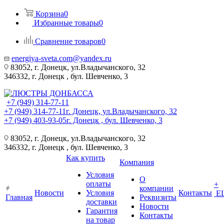
Корзина
0
Избранные товары
0
Сравнение товаров
0
energiya-sveta.com@yandex.ru
83052, г. Донецк, ул.Владычанского, 32
346332, г. Донецк , бул. Шевченко, 3
+7 (949) 314-77-11
+7 (949) 314-77-11
г. Донецк, ул.Владычанского, 32
+7 (949) 403-93-05
г. Донецк , бул. Шевченко, 3
83052, г. Донецк, ул.Владычанского, 32
346332, г. Донецк , бул. Шевченко, 3
Как купить
Компания
Условия
О
оплаты
+
компании
Новости
Условия
Контакты
Е
Главная
Реквизиты
доставки
Новости
Гарантия
Контакты
на товар