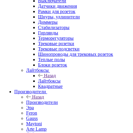
Выключатели
Датчики движения
Рамки для розеток
Шнуры, удлинители
Диммеры
Стабилизаторы
Гирлянды
Терморегуляторы
Трековые розетки
Трековые подсветки
Шинопроводы для трековых розеток
Теплые полы
Блоки розеток
Лайтбоксы
Назад
Лайтбоксы
Квадратные
Производители
Назад
Производители
Эра
Feron
Gauss
Maytoni
Arte Lamp