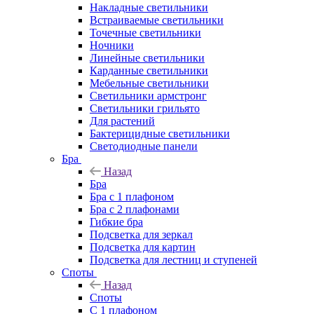
Накладные светильники
Встраиваемые светильники
Точечные светильники
Ночники
Линейные светильники
Карданные светильники
Мебельные светильники
Светильники армстронг
Светильники грильято
Для растений
Бактерицидные светильники
Светодиодные панели
Бра
Назад
Бра
Бра с 1 плафоном
Бра с 2 плафонами
Гибкие бра
Подсветка для зеркал
Подсветка для картин
Подсветка для лестниц и ступеней
Споты
Назад
Споты
С 1 плафоном