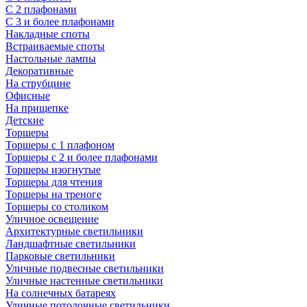
С 2 плафонами
С 3 и более плафонами
Накладные споты
Встраиваемые споты
Настольные лампы
Декоративные
На струбцине
Офисные
На прищепке
Детские
Торшеры
Торшеры с 1 плафоном
Торшеры с 2 и более плафонами
Торшеры изогнутые
Торшеры для чтения
Торшеры на треноге
Торшеры со столиком
Уличное освещение
Архитектурные светильники
Ландшафтные светильники
Парковые светильники
Уличные подвесные светильники
Уличные настенные светильники
На солнечных батареях
Уличные потолочные светильники