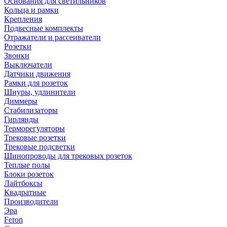
Основания для светильников
Кольца и рамки
Крепления
Подвесные комплекты
Отражатели и рассеиватели
Розетки
Звонки
Выключатели
Датчики движения
Рамки для розеток
Шнуры, удлинители
Диммеры
Стабилизаторы
Гирлянды
Терморегуляторы
Трековые розетки
Трековые подсветки
Шинопроводы для трековых розеток
Теплые полы
Блоки розеток
Лайтбоксы
Квадратные
Производители
Эра
Feron