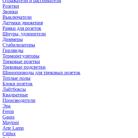
Отражатели и рассеиватели
Розетки
Звонки
Выключатели
Датчики движения
Рамки для розеток
Шнуры, удлинители
Диммеры
Стабилизаторы
Гирлянды
Терморегуляторы
Трековые розетки
Трековые подсветки
Шинопроводы для трековых розеток
Теплые полы
Блоки розеток
Лайтбоксы
Квадратные
Производители
Эра
Feron
Gauss
Maytoni
Arte Lamp
Citilux