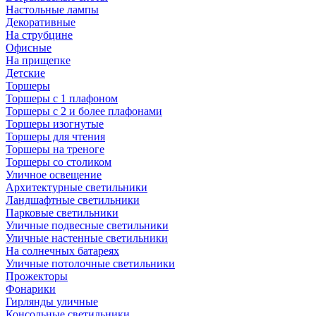
Настольные лампы
Декоративные
На струбцине
Офисные
На прищепке
Детские
Торшеры
Торшеры с 1 плафоном
Торшеры с 2 и более плафонами
Торшеры изогнутые
Торшеры для чтения
Торшеры на треноге
Торшеры со столиком
Уличное освещение
Архитектурные светильники
Ландшафтные светильники
Парковые светильники
Уличные подвесные светильники
Уличные настенные светильники
На солнечных батареях
Уличные потолочные светильники
Прожекторы
Фонарики
Гирлянды уличные
Консольные светильники