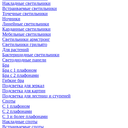
Накладные светильники
Встраиваемые светильники
Точечные светильники
Ночники
Линейные светильники
Карданные светильники
Мебельные светильники
Светильники армстронг
Светильники грильято
Для растений
Бактерицидные светильники
Светодиодные панели
Бра
Бра с 1 плафоном
Бра с 2 плафонами
Гибкие бра
Подсветка для зеркал
Подсветка для картин
Подсветка для лестниц и ступеней
Споты
С 1 плафоном
С 2 плафонами
С 3 и более плафонами
Накладные споты
Встраиваемые споты