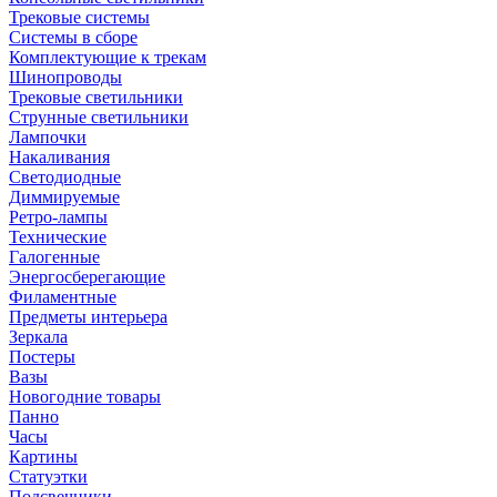
Трековые системы
Системы в сборе
Комплектующие к трекам
Шинопроводы
Трековые светильники
Струнные светильники
Лампочки
Накаливания
Светодиодные
Диммируемые
Ретро-лампы
Технические
Галогенные
Энергосберегающие
Филаментные
Предметы интерьера
Зеркала
Постеры
Вазы
Новогодние товары
Панно
Часы
Картины
Статуэтки
Подсвечники