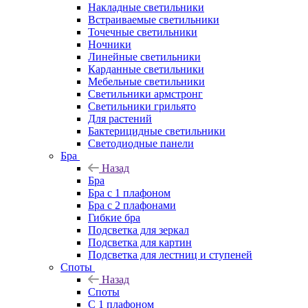
Накладные светильники
Встраиваемые светильники
Точечные светильники
Ночники
Линейные светильники
Карданные светильники
Мебельные светильники
Светильники армстронг
Светильники грильято
Для растений
Бактерицидные светильники
Светодиодные панели
Бра
Назад
Бра
Бра с 1 плафоном
Бра с 2 плафонами
Гибкие бра
Подсветка для зеркал
Подсветка для картин
Подсветка для лестниц и ступеней
Споты
Назад
Споты
С 1 плафоном