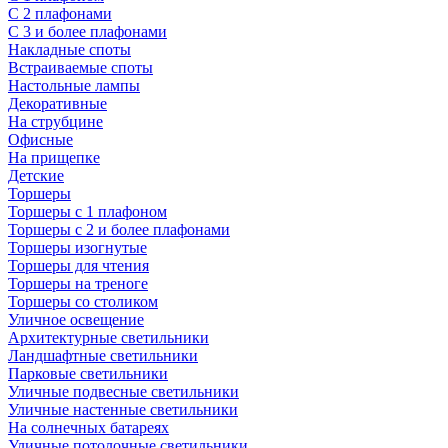
С 2 плафонами
С 3 и более плафонами
Накладные споты
Встраиваемые споты
Настольные лампы
Декоративные
На струбцине
Офисные
На прищепке
Детские
Торшеры
Торшеры с 1 плафоном
Торшеры с 2 и более плафонами
Торшеры изогнутые
Торшеры для чтения
Торшеры на треноге
Торшеры со столиком
Уличное освещение
Архитектурные светильники
Ландшафтные светильники
Парковые светильники
Уличные подвесные светильники
Уличные настенные светильники
На солнечных батареях
Уличные потолочные светильники