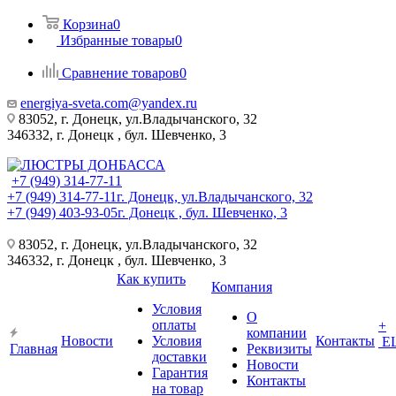
Корзина
0
Избранные товары
0
Сравнение товаров
0
energiya-sveta.com@yandex.ru
83052, г. Донецк, ул.Владычанского, 32
346332, г. Донецк , бул. Шевченко, 3
+7 (949) 314-77-11
+7 (949) 314-77-11
г. Донецк, ул.Владычанского, 32
+7 (949) 403-93-05
г. Донецк , бул. Шевченко, 3
83052, г. Донецк, ул.Владычанского, 32
346332, г. Донецк , бул. Шевченко, 3
Как купить
Компания
Условия
О
оплаты
+
компании
Новости
Условия
Контакты
Е
Главная
Реквизиты
доставки
Новости
Гарантия
Контакты
на товар