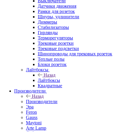
Выключатели
Датчики движения
Рамки для розеток
Шнуры, удлинители
Диммеры
Стабилизаторы
Гирлянды
Терморегуляторы
Трековые розетки
Трековые подсветки
Шинопроводы для трековых розеток
Теплые полы
Блоки розеток
Лайтбоксы
Назад
Лайтбоксы
Квадратные
Производители
Назад
Производители
Эра
Feron
Gauss
Maytoni
Arte Lamp