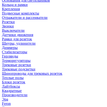
Основания для светильников
Кольца и рамки
Крепления
Подвесные комплекты
Отражатели и рассеиватели
Розетки
Звонки
Выключатели
Датчики движения
Рамки для розеток
Шнуры, удлинители
Диммеры
Стабилизаторы
Гирлянды
Терморегуляторы
Трековые розетки
Трековые подсветки
Шинопроводы для трековых розеток
Теплые полы
Блоки розеток
Лайтбоксы
Квадратные
Производители
Эра
Feron