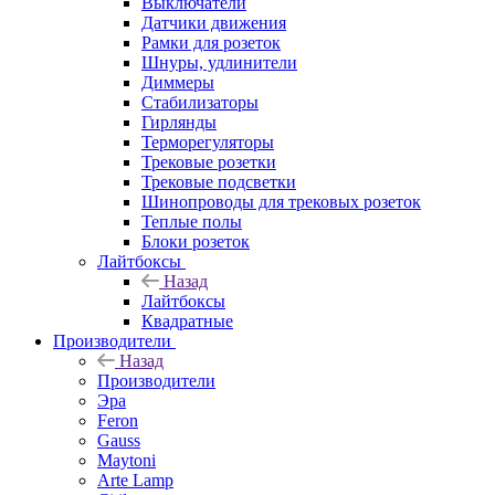
Выключатели
Датчики движения
Рамки для розеток
Шнуры, удлинители
Диммеры
Стабилизаторы
Гирлянды
Терморегуляторы
Трековые розетки
Трековые подсветки
Шинопроводы для трековых розеток
Теплые полы
Блоки розеток
Лайтбоксы
Назад
Лайтбоксы
Квадратные
Производители
Назад
Производители
Эра
Feron
Gauss
Maytoni
Arte Lamp