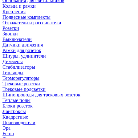
Основания для светильников
Кольца и рамки
Крепления
Подвесные комплекты
Отражатели и рассеиватели
Розетки
Звонки
Выключатели
Датчики движения
Рамки для розеток
Шнуры, удлинители
Диммеры
Стабилизаторы
Гирлянды
Терморегуляторы
Трековые розетки
Трековые подсветки
Шинопроводы для трековых розеток
Теплые полы
Блоки розеток
Лайтбоксы
Квадратные
Производители
Эра
Feron