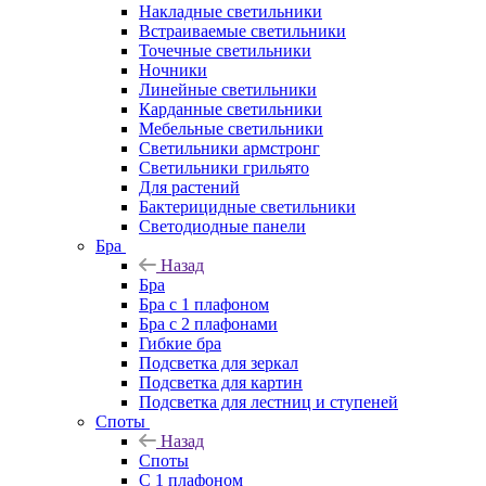
Накладные светильники
Встраиваемые светильники
Точечные светильники
Ночники
Линейные светильники
Карданные светильники
Мебельные светильники
Светильники армстронг
Светильники грильято
Для растений
Бактерицидные светильники
Светодиодные панели
Бра
Назад
Бра
Бра с 1 плафоном
Бра с 2 плафонами
Гибкие бра
Подсветка для зеркал
Подсветка для картин
Подсветка для лестниц и ступеней
Споты
Назад
Споты
С 1 плафоном