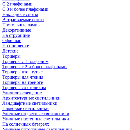
С 2 плафонами
С 3 и более плафонами
Накладные споты
Встраиваемые споты
Настольные лампы
Декоративные
На струбцине
Офисные
На прищепке
Детские
Торшеры
Торшеры с 1 плафоном
Торшеры с 2 и более плафонами
Торшеры изогнутые
Торшеры для чтения
Торшеры на треноге
Торшеры со столиком
Уличное освещение
Архитектурные светильники
Ландшафтные светильники
Парковые светильники
Уличные подвесные светильники
Уличные настенные светильники
На солнечных батареях
Уличные потолочные светильники