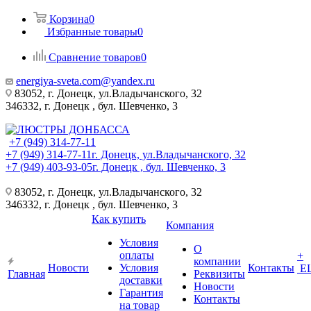
Корзина
0
Избранные товары
0
Сравнение товаров
0
energiya-sveta.com@yandex.ru
83052, г. Донецк, ул.Владычанского, 32
346332, г. Донецк , бул. Шевченко, 3
+7 (949) 314-77-11
+7 (949) 314-77-11
г. Донецк, ул.Владычанского, 32
+7 (949) 403-93-05
г. Донецк , бул. Шевченко, 3
83052, г. Донецк, ул.Владычанского, 32
346332, г. Донецк , бул. Шевченко, 3
Как купить
Компания
Условия
О
оплаты
+
компании
Новости
Условия
Контакты
Е
Главная
Реквизиты
доставки
Новости
Гарантия
Контакты
на товар