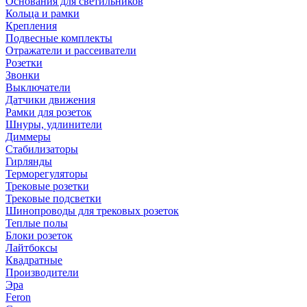
Основания для светильников
Кольца и рамки
Крепления
Подвесные комплекты
Отражатели и рассеиватели
Розетки
Звонки
Выключатели
Датчики движения
Рамки для розеток
Шнуры, удлинители
Диммеры
Стабилизаторы
Гирлянды
Терморегуляторы
Трековые розетки
Трековые подсветки
Шинопроводы для трековых розеток
Теплые полы
Блоки розеток
Лайтбоксы
Квадратные
Производители
Эра
Feron