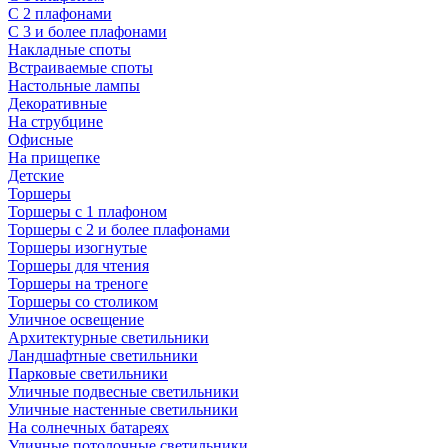
С 2 плафонами
С 3 и более плафонами
Накладные споты
Встраиваемые споты
Настольные лампы
Декоративные
На струбцине
Офисные
На прищепке
Детские
Торшеры
Торшеры с 1 плафоном
Торшеры с 2 и более плафонами
Торшеры изогнутые
Торшеры для чтения
Торшеры на треноге
Торшеры со столиком
Уличное освещение
Архитектурные светильники
Ландшафтные светильники
Парковые светильники
Уличные подвесные светильники
Уличные настенные светильники
На солнечных батареях
Уличные потолочные светильники