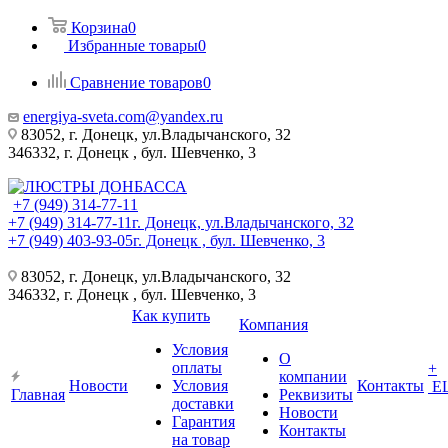
Корзина
0
Избранные товары
0
Сравнение товаров
0
energiya-sveta.com@yandex.ru
83052, г. Донецк, ул.Владычанского, 32
346332, г. Донецк , бул. Шевченко, 3
+7 (949) 314-77-11
+7 (949) 314-77-11
г. Донецк, ул.Владычанского, 32
+7 (949) 403-93-05
г. Донецк , бул. Шевченко, 3
83052, г. Донецк, ул.Владычанского, 32
346332, г. Донецк , бул. Шевченко, 3
Как купить
Компания
Условия
О
оплаты
+
компании
Новости
Условия
Контакты
Е
Главная
Реквизиты
доставки
Новости
Гарантия
Контакты
на товар