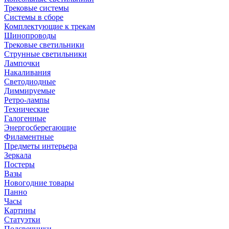
Трековые системы
Системы в сборе
Комплектующие к трекам
Шинопроводы
Трековые светильники
Струнные светильники
Лампочки
Накаливания
Светодиодные
Диммируемые
Ретро-лампы
Технические
Галогенные
Энергосберегающие
Филаментные
Предметы интерьера
Зеркала
Постеры
Вазы
Новогодние товары
Панно
Часы
Картины
Статуэтки
Подсвечники