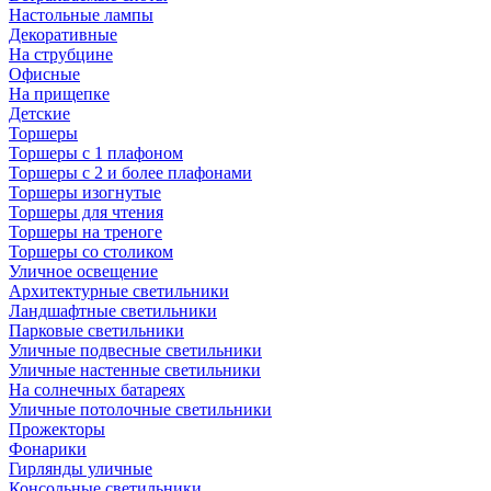
Настольные лампы
Декоративные
На струбцине
Офисные
На прищепке
Детские
Торшеры
Торшеры с 1 плафоном
Торшеры с 2 и более плафонами
Торшеры изогнутые
Торшеры для чтения
Торшеры на треноге
Торшеры со столиком
Уличное освещение
Архитектурные светильники
Ландшафтные светильники
Парковые светильники
Уличные подвесные светильники
Уличные настенные светильники
На солнечных батареях
Уличные потолочные светильники
Прожекторы
Фонарики
Гирлянды уличные
Консольные светильники