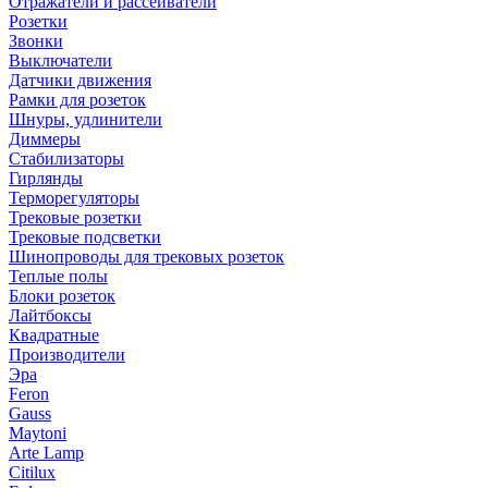
Отражатели и рассеиватели
Розетки
Звонки
Выключатели
Датчики движения
Рамки для розеток
Шнуры, удлинители
Диммеры
Стабилизаторы
Гирлянды
Терморегуляторы
Трековые розетки
Трековые подсветки
Шинопроводы для трековых розеток
Теплые полы
Блоки розеток
Лайтбоксы
Квадратные
Производители
Эра
Feron
Gauss
Maytoni
Arte Lamp
Citilux