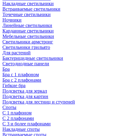
Накладные светильники
Встраиваемые светильники
Точечные светильники
Ночники
Линейные светильники
Карданные светильники
Мебельные светильники
Светильники армстронг
Светильники грильято
Для растений
Бактерицидные светильники
Светодиодные панели
Бра
Бра с 1 плафоном
Бра с 2 плафонами
Гибкие бра
Подсветка для зеркал
Подсветка для картин
Подсветка для лестниц и ступеней
Споты
С 1 плафоном
С 2 плафонами
С 3 и более плафонами
Накладные споты
Встраиваемые споты