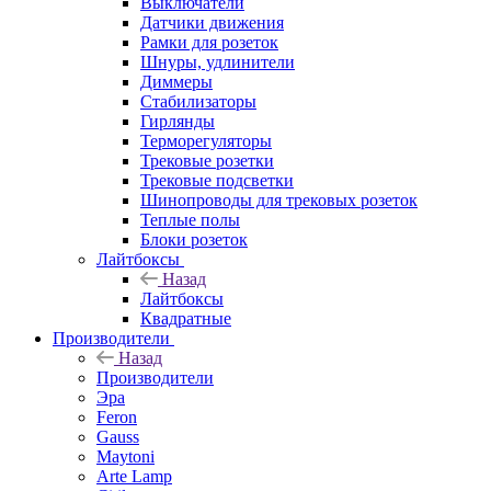
Выключатели
Датчики движения
Рамки для розеток
Шнуры, удлинители
Диммеры
Стабилизаторы
Гирлянды
Терморегуляторы
Трековые розетки
Трековые подсветки
Шинопроводы для трековых розеток
Теплые полы
Блоки розеток
Лайтбоксы
Назад
Лайтбоксы
Квадратные
Производители
Назад
Производители
Эра
Feron
Gauss
Maytoni
Arte Lamp