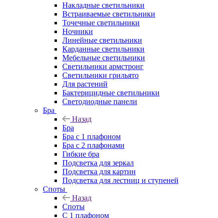
Накладные светильники
Встраиваемые светильники
Точечные светильники
Ночники
Линейные светильники
Карданные светильники
Мебельные светильники
Светильники армстронг
Светильники грильято
Для растений
Бактерицидные светильники
Светодиодные панели
Бра
Назад
Бра
Бра с 1 плафоном
Бра с 2 плафонами
Гибкие бра
Подсветка для зеркал
Подсветка для картин
Подсветка для лестниц и ступеней
Споты
Назад
Споты
С 1 плафоном