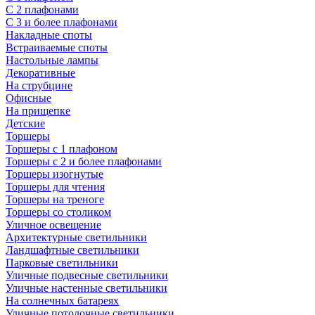
С 2 плафонами
С 3 и более плафонами
Накладные споты
Встраиваемые споты
Настольные лампы
Декоративные
На струбцине
Офисные
На прищепке
Детские
Торшеры
Торшеры с 1 плафоном
Торшеры с 2 и более плафонами
Торшеры изогнутые
Торшеры для чтения
Торшеры на треноге
Торшеры со столиком
Уличное освещение
Архитектурные светильники
Ландшафтные светильники
Парковые светильники
Уличные подвесные светильники
Уличные настенные светильники
На солнечных батареях
Уличные потолочные светильники