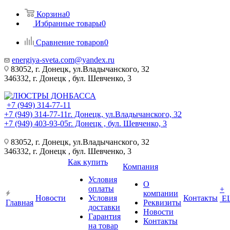
Корзина
0
Избранные товары
0
Сравнение товаров
0
energiya-sveta.com@yandex.ru
83052, г. Донецк, ул.Владычанского, 32
346332, г. Донецк , бул. Шевченко, 3
+7 (949) 314-77-11
+7 (949) 314-77-11
г. Донецк, ул.Владычанского, 32
+7 (949) 403-93-05
г. Донецк , бул. Шевченко, 3
83052, г. Донецк, ул.Владычанского, 32
346332, г. Донецк , бул. Шевченко, 3
Как купить
Компания
Условия
О
оплаты
+
компании
Новости
Условия
Контакты
Е
Главная
Реквизиты
доставки
Новости
Гарантия
Контакты
на товар