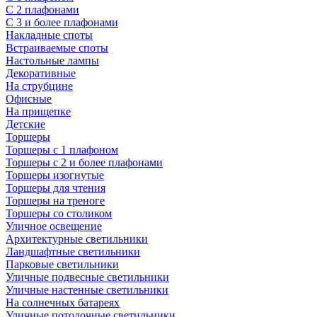
С 2 плафонами
С 3 и более плафонами
Накладные споты
Встраиваемые споты
Настольные лампы
Декоративные
На струбцине
Офисные
На прищепке
Детские
Торшеры
Торшеры с 1 плафоном
Торшеры с 2 и более плафонами
Торшеры изогнутые
Торшеры для чтения
Торшеры на треноге
Торшеры со столиком
Уличное освещение
Архитектурные светильники
Ландшафтные светильники
Парковые светильники
Уличные подвесные светильники
Уличные настенные светильники
На солнечных батареях
Уличные потолочные светильники