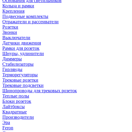
Основания для светильников
Кольца и рамки
Крепления
Подвесные комплекты
Отражатели и рассеиватели
Розетки
Звонки
Выключатели
Датчики движения
Рамки для розеток
Шнуры, удлинители
Диммеры
Стабилизаторы
Гирлянды
Терморегуляторы
Трековые розетки
Трековые подсветки
Шинопроводы для трековых розеток
Теплые полы
Блоки розеток
Лайтбоксы
Квадратные
Производители
Эра
Feron