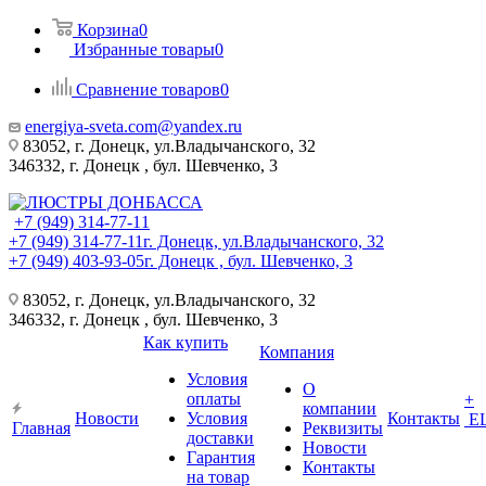
Корзина
0
Избранные товары
0
Сравнение товаров
0
energiya-sveta.com@yandex.ru
83052, г. Донецк, ул.Владычанского, 32
346332, г. Донецк , бул. Шевченко, 3
+7 (949) 314-77-11
+7 (949) 314-77-11
г. Донецк, ул.Владычанского, 32
+7 (949) 403-93-05
г. Донецк , бул. Шевченко, 3
83052, г. Донецк, ул.Владычанского, 32
346332, г. Донецк , бул. Шевченко, 3
Как купить
Компания
Условия
О
оплаты
+
компании
Новости
Условия
Контакты
Е
Главная
Реквизиты
доставки
Новости
Гарантия
Контакты
на товар