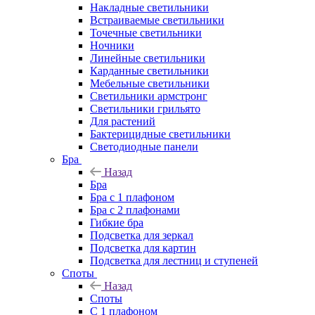
Накладные светильники
Встраиваемые светильники
Точечные светильники
Ночники
Линейные светильники
Карданные светильники
Мебельные светильники
Светильники армстронг
Светильники грильято
Для растений
Бактерицидные светильники
Светодиодные панели
Бра
Назад
Бра
Бра с 1 плафоном
Бра с 2 плафонами
Гибкие бра
Подсветка для зеркал
Подсветка для картин
Подсветка для лестниц и ступеней
Споты
Назад
Споты
С 1 плафоном