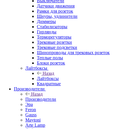
Выключатели
Датчики движения
Рамки для розеток
Шнуры, удлинители
Диммеры
Стабилизаторы
Гирлянды
Терморегуляторы
Трековые розетки
Трековые подсветки
Шинопроводы для трековых розеток
Теплые полы
Блоки розеток
Лайтбоксы
Назад
Лайтбоксы
Квадратные
Производители
Назад
Производители
Эра
Feron
Gauss
Maytoni
Arte Lamp