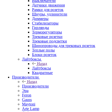
Выключатели
Датчики движения
Рамки для розеток
Шнуры, удлинители
Диммеры
Стабилизаторы
Гирлянды
Терморегуляторы
Трековые розетки
Трековые подсветки
Шинопроводы для трековых розеток
Теплые полы
Блоки розеток
Лайтбоксы
Назад
Лайтбоксы
Квадратные
Производители
Назад
Производители
Эра
Feron
Gauss
Maytoni
Arte Lamp