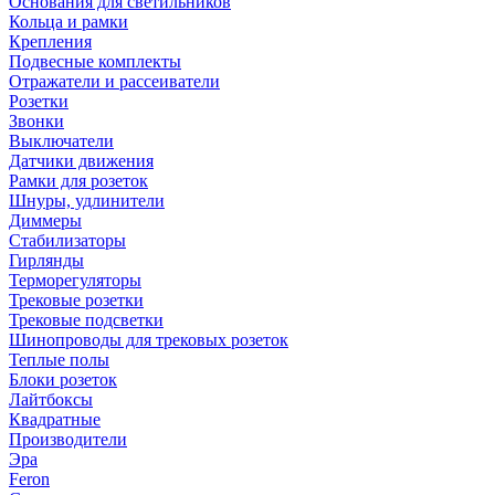
Основания для светильников
Кольца и рамки
Крепления
Подвесные комплекты
Отражатели и рассеиватели
Розетки
Звонки
Выключатели
Датчики движения
Рамки для розеток
Шнуры, удлинители
Диммеры
Стабилизаторы
Гирлянды
Терморегуляторы
Трековые розетки
Трековые подсветки
Шинопроводы для трековых розеток
Теплые полы
Блоки розеток
Лайтбоксы
Квадратные
Производители
Эра
Feron