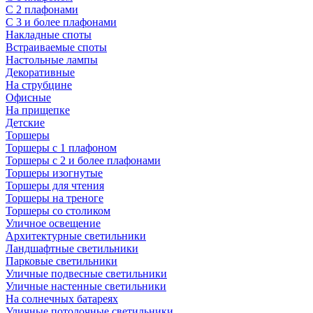
С 2 плафонами
С 3 и более плафонами
Накладные споты
Встраиваемые споты
Настольные лампы
Декоративные
На струбцине
Офисные
На прищепке
Детские
Торшеры
Торшеры с 1 плафоном
Торшеры с 2 и более плафонами
Торшеры изогнутые
Торшеры для чтения
Торшеры на треноге
Торшеры со столиком
Уличное освещение
Архитектурные светильники
Ландшафтные светильники
Парковые светильники
Уличные подвесные светильники
Уличные настенные светильники
На солнечных батареях
Уличные потолочные светильники