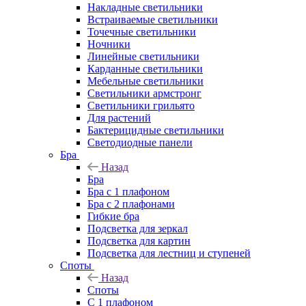
Накладные светильники
Встраиваемые светильники
Точечные светильники
Ночники
Линейные светильники
Карданные светильники
Мебельные светильники
Светильники армстронг
Светильники грильято
Для растений
Бактерицидные светильники
Светодиодные панели
Бра
Назад
Бра
Бра с 1 плафоном
Бра с 2 плафонами
Гибкие бра
Подсветка для зеркал
Подсветка для картин
Подсветка для лестниц и ступеней
Споты
Назад
Споты
С 1 плафоном