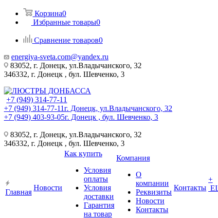
Корзина
0
Избранные товары
0
Сравнение товаров
0
energiya-sveta.com@yandex.ru
83052, г. Донецк, ул.Владычанского, 32
346332, г. Донецк , бул. Шевченко, 3
+7 (949) 314-77-11
+7 (949) 314-77-11
г. Донецк, ул.Владычанского, 32
+7 (949) 403-93-05
г. Донецк , бул. Шевченко, 3
83052, г. Донецк, ул.Владычанского, 32
346332, г. Донецк , бул. Шевченко, 3
Как купить
Компания
Условия
О
оплаты
+
компании
Новости
Условия
Контакты
Е
Главная
Реквизиты
доставки
Новости
Гарантия
Контакты
на товар