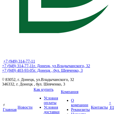
+7 (949) 314-77-11
+7 (949) 314-77-11
г. Донецк, ул.Владычанского, 32
+7 (949) 403-93-05
г. Донецк , бул. Шевченко, 3
83052, г. Донецк, ул.Владычанского, 32
346332, г. Донецк , бул. Шевченко, 3
Как купить
Компания
Условия
О
оплаты
+
компании
Новости
Условия
Контакты
Е
Главная
Реквизиты
доставки