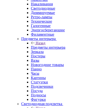
Накаливания
Светодиодные
Диммируемые
Ретро-лампы
Технические
Галогенные
Энергосберегающие
Филаментные
Предметы интерьера
Назад
Предметы интерьера
Зеркала
Постеры
Вазы
Новогодние товары
Панно
Часы
Картины
Статуэтки
Подсвечники
Посуда
Подносы
Фигурки
Светодиодная подсветка