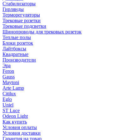
Стабилизаторы
Гирлянды
Терморегуляторы
Трековые розетки
Трековые подсветки
Шинопроводы для трековых розеток
Теплые полы
Блоки розеток
Лайтбоксы
Квадратные
Производители
Эра
Feron
Gauss
Maytoni
Arte Lamp
Citilux
Eglo
Uniel
ST Luce
Odeon Light
Как купить
Условия оплаты
Условия доставки
Гарантия на товар