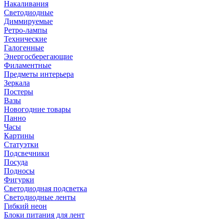
Накаливания
Светодиодные
Диммируемые
Ретро-лампы
Технические
Галогенные
Энергосберегающие
Филаментные
Предметы интерьера
Зеркала
Постеры
Вазы
Новогодние товары
Панно
Часы
Картины
Статуэтки
Подсвечники
Посуда
Подносы
Фигурки
Светодиодная подсветка
Светодиодные ленты
Гибкий неон
Блоки питания для лент