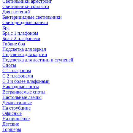
Светильники армстронг
Светильники грильято
Для растений
Бактерицидные светильники
Светодиодные панели
Бра
Бра с 1 плафоном
Бра с 2 плафонами
Гибкие бра
Подсветка для зеркал
Подсветка для картин
Подсветка для лестниц и ступеней
Споты
С 1 плафоном
С 2 плафонами
С 3 и более плафонами
Накладные споты
Встраиваемые споты
Настольные лампы
Декоративные
На струбцине
Офисные
На прищепке
Детские
Торшеры