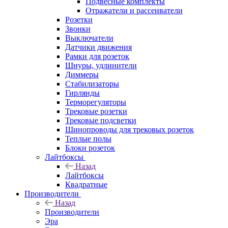
Подвесные комплекты
Отражатели и рассеиватели
Розетки
Звонки
Выключатели
Датчики движения
Рамки для розеток
Шнуры, удлинители
Диммеры
Стабилизаторы
Гирлянды
Терморегуляторы
Трековые розетки
Трековые подсветки
Шинопроводы для трековых розеток
Теплые полы
Блоки розеток
Лайтбоксы
Назад
Лайтбоксы
Квадратные
Производители
Назад
Производители
Эра