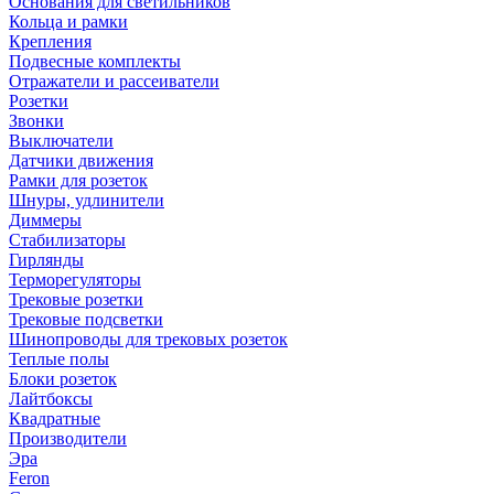
Основания для светильников
Кольца и рамки
Крепления
Подвесные комплекты
Отражатели и рассеиватели
Розетки
Звонки
Выключатели
Датчики движения
Рамки для розеток
Шнуры, удлинители
Диммеры
Стабилизаторы
Гирлянды
Терморегуляторы
Трековые розетки
Трековые подсветки
Шинопроводы для трековых розеток
Теплые полы
Блоки розеток
Лайтбоксы
Квадратные
Производители
Эра
Feron