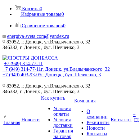
Корзина
0
Избранные товары
0
Сравнение товаров
0
energiya-sveta.com@yandex.ru
83052, г. Донецк, ул.Владычанского, 32
346332, г. Донецк , бул. Шевченко, 3
+7 (949) 314-77-11
+7 (949) 314-77-11
г. Донецк, ул.Владычанского, 32
+7 (949) 403-93-05
г. Донецк , бул. Шевченко, 3
83052, г. Донецк, ул.Владычанского, 32
346332, г. Донецк , бул. Шевченко, 3
Как купить
Компания
Условия
О
оплаты
+
компании
Новости
Условия
Контакты
Е
Главная
Реквизиты
доставки
Новости
Гарантия
Контакты
на товар