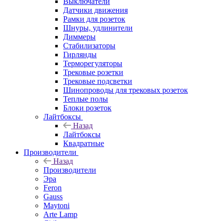
Выключатели
Датчики движения
Рамки для розеток
Шнуры, удлинители
Диммеры
Стабилизаторы
Гирлянды
Терморегуляторы
Трековые розетки
Трековые подсветки
Шинопроводы для трековых розеток
Теплые полы
Блоки розеток
Лайтбоксы
Назад
Лайтбоксы
Квадратные
Производители
Назад
Производители
Эра
Feron
Gauss
Maytoni
Arte Lamp