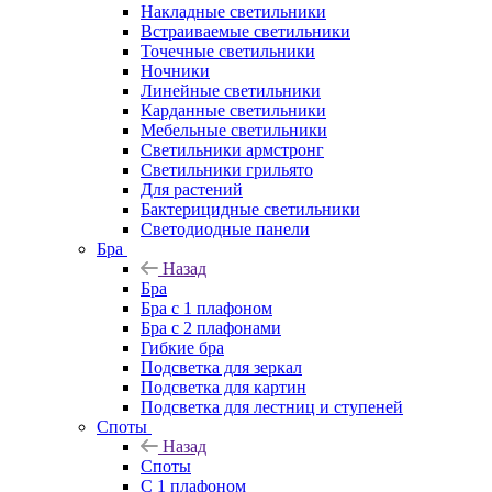
Накладные светильники
Встраиваемые светильники
Точечные светильники
Ночники
Линейные светильники
Карданные светильники
Мебельные светильники
Светильники армстронг
Светильники грильято
Для растений
Бактерицидные светильники
Светодиодные панели
Бра
Назад
Бра
Бра с 1 плафоном
Бра с 2 плафонами
Гибкие бра
Подсветка для зеркал
Подсветка для картин
Подсветка для лестниц и ступеней
Споты
Назад
Споты
С 1 плафоном