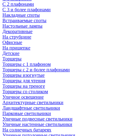
С 2 плафонами
С 3 и более плафонами
Накладные споты
Встраиваемые споты
Настольные лампы
Декоративные
На струбцине
Офисные
На прищепке
Детские
Торшеры
Торшеры с 1 плафоном
Торшеры с 2 и более плафонами
Торшеры изогнутые
Торшеры для чтения
Торшеры на треноге
Торшеры со столиком
Уличное освещение
Архитектурные светильники
Ландшафтные светильники
Парковые светильники
Уличные подвесные светильники
Уличные настенные светильники
На солнечных батареях
Уличные потолочные светильники