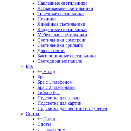
Накладные светильники
Встраиваемые светильники
Точечные светильники
Ночники
Линейные светильники
Карданные светильники
Мебельные светильники
Светильники армстронг
Светильники грильято
Для растений
Бактерицидные светильники
Светодиодные панели
Бра
Назад
Бра
Бра с 1 плафоном
Бра с 2 плафонами
Гибкие бра
Подсветка для зеркал
Подсветка для картин
Подсветка для лестниц и ступеней
Споты
Назад
Споты
С 1 плафоном