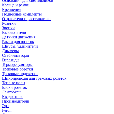
Основания для светильников
Кольца и рамки
Крепления
Подвесные комплекты
Отражатели и рассеиватели
Розетки
Звонки
Выключатели
Датчики движения
Рамки для розеток
Шнуры, удлинители
Диммеры
Стабилизаторы
Гирлянды
Терморегуляторы
Трековые розетки
Трековые подсветки
Шинопроводы для трековых розеток
Теплые полы
Блоки розеток
Лайтбоксы
Квадратные
Производители
Эра
Feron