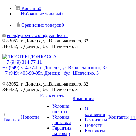
Корзина
0
Избранные товары
0
Сравнение товаров
0
energiya-sveta.com@yandex.ru
83052, г. Донецк, ул.Владычанского, 32
346332, г. Донецк , бул. Шевченко, 3
+7 (949) 314-77-11
+7 (949) 314-77-11
г. Донецк, ул.Владычанского, 32
+7 (949) 403-93-05
г. Донецк , бул. Шевченко, 3
83052, г. Донецк, ул.Владычанского, 32
346332, г. Донецк , бул. Шевченко, 3
Как купить
Компания
Условия
О
оплаты
+
компании
Новости
Условия
Контакты
Е
Главная
Реквизиты
доставки
Новости
Гарантия
Контакты
на товар