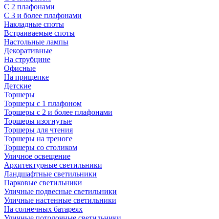
С 2 плафонами
С 3 и более плафонами
Накладные споты
Встраиваемые споты
Настольные лампы
Декоративные
На струбцине
Офисные
На прищепке
Детские
Торшеры
Торшеры с 1 плафоном
Торшеры с 2 и более плафонами
Торшеры изогнутые
Торшеры для чтения
Торшеры на треноге
Торшеры со столиком
Уличное освещение
Архитектурные светильники
Ландшафтные светильники
Парковые светильники
Уличные подвесные светильники
Уличные настенные светильники
На солнечных батареях
Уличные потолочные светильники