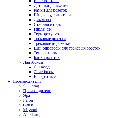
Выключатели
Датчики движения
Рамки для розеток
Шнуры, удлинители
Диммеры
Стабилизаторы
Гирлянды
Терморегуляторы
Трековые розетки
Трековые подсветки
Шинопроводы для трековых розеток
Теплые полы
Блоки розеток
Лайтбоксы
Назад
Лайтбоксы
Квадратные
Производители
Назад
Производители
Эра
Feron
Gauss
Maytoni
Arte Lamp