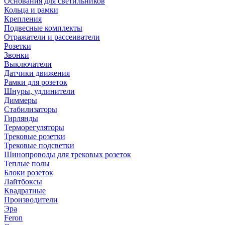
Основания для светильников
Кольца и рамки
Крепления
Подвесные комплекты
Отражатели и рассеиватели
Розетки
Звонки
Выключатели
Датчики движения
Рамки для розеток
Шнуры, удлинители
Диммеры
Стабилизаторы
Гирлянды
Терморегуляторы
Трековые розетки
Трековые подсветки
Шинопроводы для трековых розеток
Теплые полы
Блоки розеток
Лайтбоксы
Квадратные
Производители
Эра
Feron