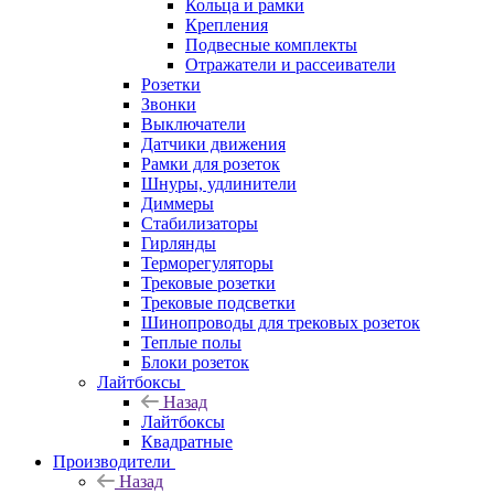
Кольца и рамки
Крепления
Подвесные комплекты
Отражатели и рассеиватели
Розетки
Звонки
Выключатели
Датчики движения
Рамки для розеток
Шнуры, удлинители
Диммеры
Стабилизаторы
Гирлянды
Терморегуляторы
Трековые розетки
Трековые подсветки
Шинопроводы для трековых розеток
Теплые полы
Блоки розеток
Лайтбоксы
Назад
Лайтбоксы
Квадратные
Производители
Назад