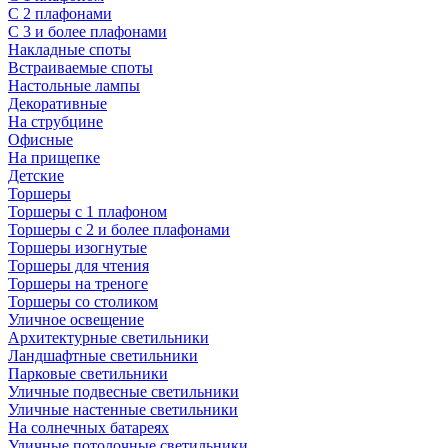
С 2 плафонами
С 3 и более плафонами
Накладные споты
Встраиваемые споты
Настольные лампы
Декоративные
На струбцине
Офисные
На прищепке
Детские
Торшеры
Торшеры с 1 плафоном
Торшеры с 2 и более плафонами
Торшеры изогнутые
Торшеры для чтения
Торшеры на треноге
Торшеры со столиком
Уличное освещение
Архитектурные светильники
Ландшафтные светильники
Парковые светильники
Уличные подвесные светильники
Уличные настенные светильники
На солнечных батареях
Уличные потолочные светильники