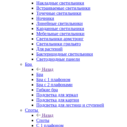
Накладные светильники
Встраиваемые светильники
Точечные светильники
Ночники
Линейные светильники
Карданные светильники
Мебельные светильники
Светильники армстронг
Светильники грильято
Для растений
Бактерицидные светильники
Светодиодные панели
Бра
Назад
Бра
Бра с 1 плафоном
Бра с 2 плафонами
Гибкие бра
Подсветка для зеркал
Подсветка для картин
Подсветка для лестниц и ступеней
Споты
Назад
Споты
С 1 плафоном