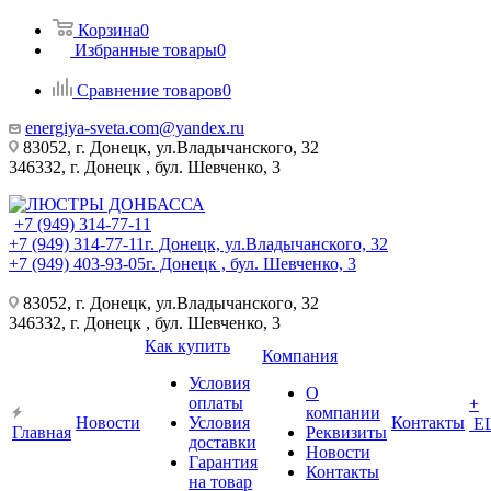
Корзина
0
Избранные товары
0
Сравнение товаров
0
energiya-sveta.com@yandex.ru
83052, г. Донецк, ул.Владычанского, 32
346332, г. Донецк , бул. Шевченко, 3
+7 (949) 314-77-11
+7 (949) 314-77-11
г. Донецк, ул.Владычанского, 32
+7 (949) 403-93-05
г. Донецк , бул. Шевченко, 3
83052, г. Донецк, ул.Владычанского, 32
346332, г. Донецк , бул. Шевченко, 3
Как купить
Компания
Условия
О
оплаты
+
компании
Новости
Условия
Контакты
Е
Главная
Реквизиты
доставки
Новости
Гарантия
Контакты
на товар