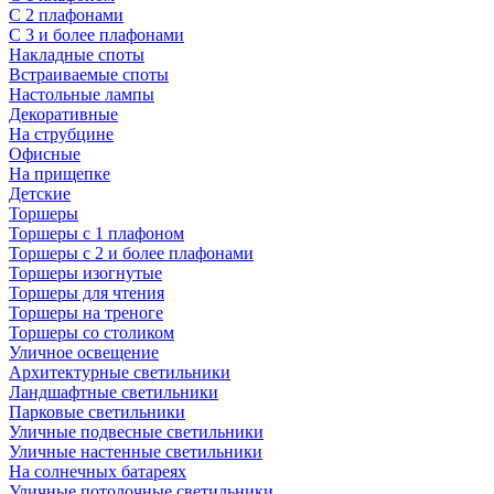
С 2 плафонами
С 3 и более плафонами
Накладные споты
Встраиваемые споты
Настольные лампы
Декоративные
На струбцине
Офисные
На прищепке
Детские
Торшеры
Торшеры с 1 плафоном
Торшеры с 2 и более плафонами
Торшеры изогнутые
Торшеры для чтения
Торшеры на треноге
Торшеры со столиком
Уличное освещение
Архитектурные светильники
Ландшафтные светильники
Парковые светильники
Уличные подвесные светильники
Уличные настенные светильники
На солнечных батареях
Уличные потолочные светильники