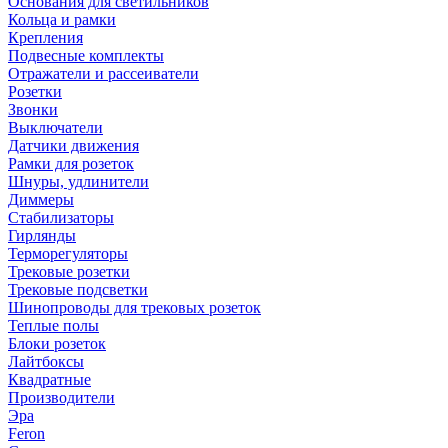
Основания для светильников
Кольца и рамки
Крепления
Подвесные комплекты
Отражатели и рассеиватели
Розетки
Звонки
Выключатели
Датчики движения
Рамки для розеток
Шнуры, удлинители
Диммеры
Стабилизаторы
Гирлянды
Терморегуляторы
Трековые розетки
Трековые подсветки
Шинопроводы для трековых розеток
Теплые полы
Блоки розеток
Лайтбоксы
Квадратные
Производители
Эра
Feron