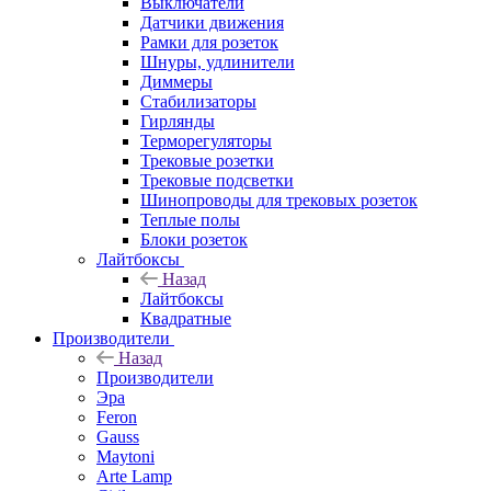
Выключатели
Датчики движения
Рамки для розеток
Шнуры, удлинители
Диммеры
Стабилизаторы
Гирлянды
Терморегуляторы
Трековые розетки
Трековые подсветки
Шинопроводы для трековых розеток
Теплые полы
Блоки розеток
Лайтбоксы
Назад
Лайтбоксы
Квадратные
Производители
Назад
Производители
Эра
Feron
Gauss
Maytoni
Arte Lamp