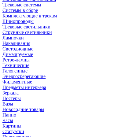
Трековые системы
Системы в сборе
Комплектующие к трекам
Шинопроводы
Трековые светильники
Струнные светильники
Лампочки
Накаливания
Светодиодные
Диммируемые
Ретро-лампы
Технические
Галогенные
Энергосберегающие
Филаментные
Предметы интерьера
Зеркала
Постеры
Вазы
Новогодние товары
Панно
Часы
Картины
Статуэтки
Подсвечники