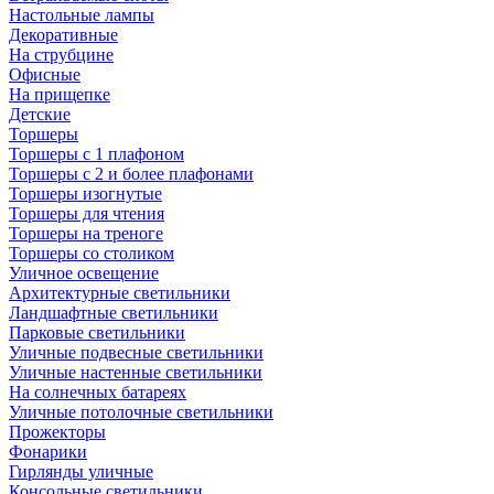
Настольные лампы
Декоративные
На струбцине
Офисные
На прищепке
Детские
Торшеры
Торшеры с 1 плафоном
Торшеры с 2 и более плафонами
Торшеры изогнутые
Торшеры для чтения
Торшеры на треноге
Торшеры со столиком
Уличное освещение
Архитектурные светильники
Ландшафтные светильники
Парковые светильники
Уличные подвесные светильники
Уличные настенные светильники
На солнечных батареях
Уличные потолочные светильники
Прожекторы
Фонарики
Гирлянды уличные
Консольные светильники