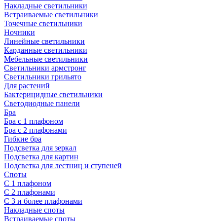
Накладные светильники
Встраиваемые светильники
Точечные светильники
Ночники
Линейные светильники
Карданные светильники
Мебельные светильники
Светильники армстронг
Светильники грильято
Для растений
Бактерицидные светильники
Светодиодные панели
Бра
Бра с 1 плафоном
Бра с 2 плафонами
Гибкие бра
Подсветка для зеркал
Подсветка для картин
Подсветка для лестниц и ступеней
Споты
С 1 плафоном
С 2 плафонами
С 3 и более плафонами
Накладные споты
Встраиваемые споты