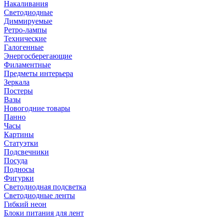
Накаливания
Светодиодные
Диммируемые
Ретро-лампы
Технические
Галогенные
Энергосберегающие
Филаментные
Предметы интерьера
Зеркала
Постеры
Вазы
Новогодние товары
Панно
Часы
Картины
Статуэтки
Подсвечники
Посуда
Подносы
Фигурки
Светодиодная подсветка
Светодиодные ленты
Гибкий неон
Блоки питания для лент