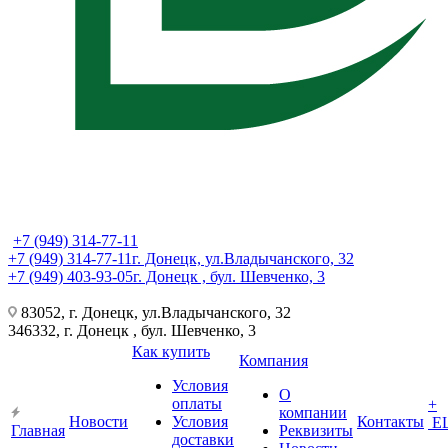
+7 (949) 314-77-11
+7 (949) 314-77-11
г. Донецк, ул.Владычанского, 32
+7 (949) 403-93-05
г. Донецк , бул. Шевченко, 3
83052, г. Донецк, ул.Владычанского, 32
346332, г. Донецк , бул. Шевченко, 3
Как купить
Компания
Условия
О
оплаты
+
компании
Новости
Условия
Контакты
Е
Главная
Реквизиты
доставки