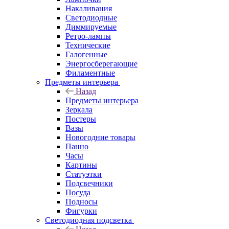
Накаливания
Светодиодные
Диммируемые
Ретро-лампы
Технические
Галогенные
Энергосберегающие
Филаментные
Предметы интерьера
Назад
Предметы интерьера
Зеркала
Постеры
Вазы
Новогодние товары
Панно
Часы
Картины
Статуэтки
Подсвечники
Посуда
Подносы
Фигурки
Светодиодная подсветка