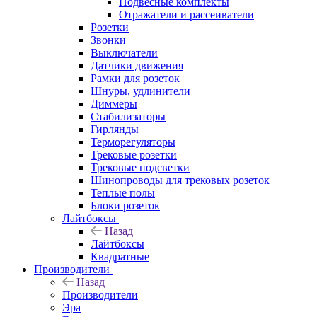
Подвесные комплекты
Отражатели и рассеиватели
Розетки
Звонки
Выключатели
Датчики движения
Рамки для розеток
Шнуры, удлинители
Диммеры
Стабилизаторы
Гирлянды
Терморегуляторы
Трековые розетки
Трековые подсветки
Шинопроводы для трековых розеток
Теплые полы
Блоки розеток
Лайтбоксы
Назад
Лайтбоксы
Квадратные
Производители
Назад
Производители
Эра