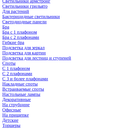
Светильники армстронг
Светильники грильято
Для растений
Бактерицидные светильники
Светодиодные панели
Бра
Бра с 1 плафоном
Бра с 2 плафонами
Гибкие бра
Подсветка для зеркал
Подсветка для картин
Подсветка для лестниц и ступеней
Споты
С 1 плафоном
С 2 плафонами
С 3 и более плафонами
Накладные споты
Встраиваемые споты
Настольные лампы
Декоративные
На струбцине
Офисные
На прищепке
Детские
Торшеры