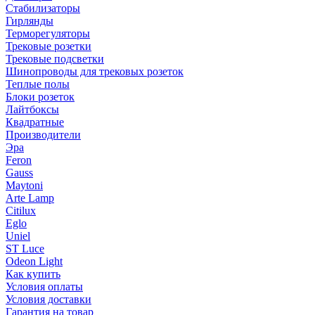
Стабилизаторы
Гирлянды
Терморегуляторы
Трековые розетки
Трековые подсветки
Шинопроводы для трековых розеток
Теплые полы
Блоки розеток
Лайтбоксы
Квадратные
Производители
Эра
Feron
Gauss
Maytoni
Arte Lamp
Citilux
Eglo
Uniel
ST Luce
Odeon Light
Как купить
Условия оплаты
Условия доставки
Гарантия на товар