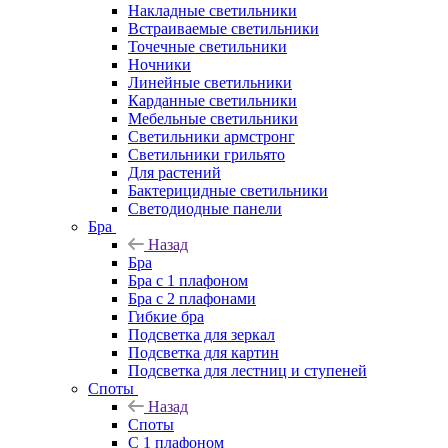
Накладные светильники
Встраиваемые светильники
Точечные светильники
Ночники
Линейные светильники
Карданные светильники
Мебельные светильники
Светильники армстронг
Светильники грильято
Для растений
Бактерицидные светильники
Светодиодные панели
Бра
Назад
Бра
Бра с 1 плафоном
Бра с 2 плафонами
Гибкие бра
Подсветка для зеркал
Подсветка для картин
Подсветка для лестниц и ступеней
Споты
Назад
Споты
С 1 плафоном