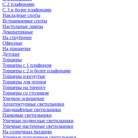
С 2 плафонами
С 3 и более плафонами
Накладные споты
Встраиваемые споты
Настольные лампы
Декоративные
На струбцине
Офисные
На прищепке
Детские
Торшеры
Торшеры с 1 плафоном
Торшеры с 2 и более плафонами
Торшеры изогнутые
Торшеры для чтения
Торшеры на треноге
Торшеры со столиком
Уличное освещение
Архитектурные светильники
Ландшафтные светильники
Парковые светильники
Уличные подвесные светильники
Уличные настенные светильники
На солнечных батареях
Уличные потолочные светильники