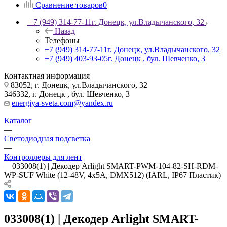
Сравнение товаров
0
+7 (949) 314-77-11
г. Донецк, ул.Владычанского, 32
Назад
Телефоны
+7 (949) 314-77-11
г. Донецк, ул.Владычанского, 32
+7 (949) 403-93-05
г. Донецк , бул. Шевченко, 3
Контактная информация
83052, г. Донецк, ул.Владычанского, 32
346332, г. Донецк , бул. Шевченко, 3
energiya-sveta.com@yandex.ru
Каталог
—
Светодиодная подсветка
—
Контроллеры для лент
—
033008(1) | Декодер Arlight SMART-PWM-104-82-SH-RDM-
WP-SUF White (12-48V, 4x5А, DMX512) (IARL, IP67 Пластик)
033008(1) | Декодер Arlight SMART-