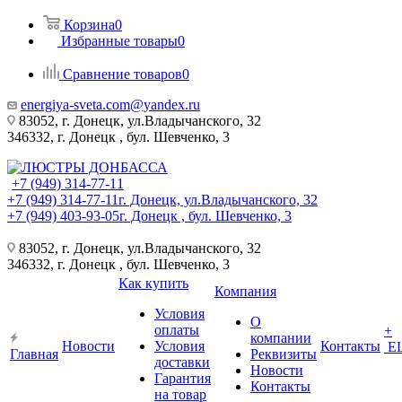
Корзина
0
Избранные товары
0
Сравнение товаров
0
energiya-sveta.com@yandex.ru
83052, г. Донецк, ул.Владычанского, 32
346332, г. Донецк , бул. Шевченко, 3
+7 (949) 314-77-11
+7 (949) 314-77-11
г. Донецк, ул.Владычанского, 32
+7 (949) 403-93-05
г. Донецк , бул. Шевченко, 3
83052, г. Донецк, ул.Владычанского, 32
346332, г. Донецк , бул. Шевченко, 3
Как купить
Компания
Условия
О
оплаты
+
компании
Новости
Условия
Контакты
Е
Главная
Реквизиты
доставки
Новости
Гарантия
Контакты
на товар