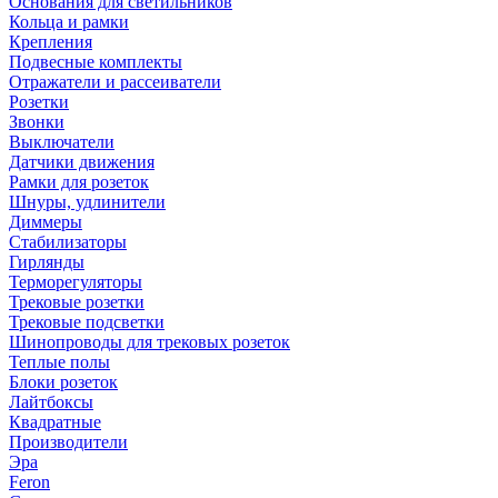
Основания для светильников
Кольца и рамки
Крепления
Подвесные комплекты
Отражатели и рассеиватели
Розетки
Звонки
Выключатели
Датчики движения
Рамки для розеток
Шнуры, удлинители
Диммеры
Стабилизаторы
Гирлянды
Терморегуляторы
Трековые розетки
Трековые подсветки
Шинопроводы для трековых розеток
Теплые полы
Блоки розеток
Лайтбоксы
Квадратные
Производители
Эра
Feron