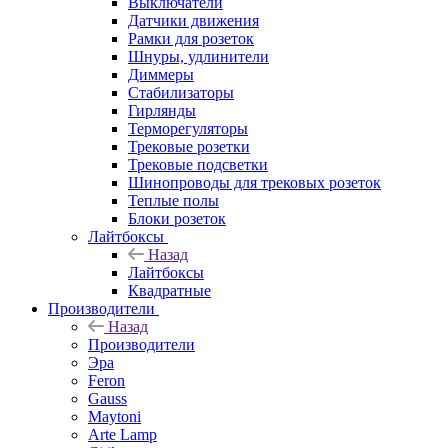
Выключатели
Датчики движения
Рамки для розеток
Шнуры, удлинители
Диммеры
Стабилизаторы
Гирлянды
Терморегуляторы
Трековые розетки
Трековые подсветки
Шинопроводы для трековых розеток
Теплые полы
Блоки розеток
Лайтбоксы
Назад
Лайтбоксы
Квадратные
Производители
Назад
Производители
Эра
Feron
Gauss
Maytoni
Arte Lamp