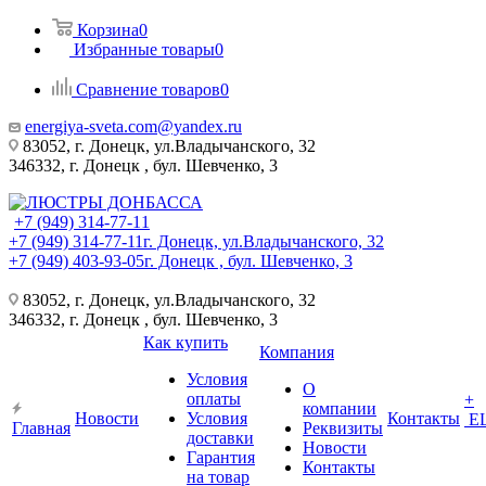
Корзина
0
Избранные товары
0
Сравнение товаров
0
energiya-sveta.com@yandex.ru
83052, г. Донецк, ул.Владычанского, 32
346332, г. Донецк , бул. Шевченко, 3
+7 (949) 314-77-11
+7 (949) 314-77-11
г. Донецк, ул.Владычанского, 32
+7 (949) 403-93-05
г. Донецк , бул. Шевченко, 3
83052, г. Донецк, ул.Владычанского, 32
346332, г. Донецк , бул. Шевченко, 3
Как купить
Компания
Условия
О
оплаты
+
компании
Новости
Условия
Контакты
Е
Главная
Реквизиты
доставки
Новости
Гарантия
Контакты
на товар