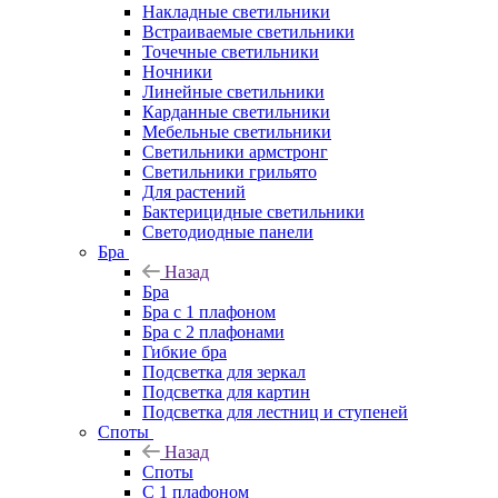
Накладные светильники
Встраиваемые светильники
Точечные светильники
Ночники
Линейные светильники
Карданные светильники
Мебельные светильники
Светильники армстронг
Светильники грильято
Для растений
Бактерицидные светильники
Светодиодные панели
Бра
Назад
Бра
Бра с 1 плафоном
Бра с 2 плафонами
Гибкие бра
Подсветка для зеркал
Подсветка для картин
Подсветка для лестниц и ступеней
Споты
Назад
Споты
С 1 плафоном