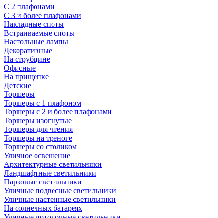
С 2 плафонами
С 3 и более плафонами
Накладные споты
Встраиваемые споты
Настольные лампы
Декоративные
На струбцине
Офисные
На прищепке
Детские
Торшеры
Торшеры с 1 плафоном
Торшеры с 2 и более плафонами
Торшеры изогнутые
Торшеры для чтения
Торшеры на треноге
Торшеры со столиком
Уличное освещение
Архитектурные светильники
Ландшафтные светильники
Парковые светильники
Уличные подвесные светильники
Уличные настенные светильники
На солнечных батареях
Уличные потолочные светильники