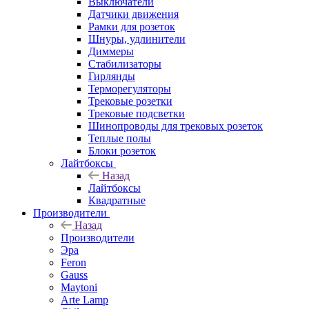
Выключатели
Датчики движения
Рамки для розеток
Шнуры, удлинители
Диммеры
Стабилизаторы
Гирлянды
Терморегуляторы
Трековые розетки
Трековые подсветки
Шинопроводы для трековых розеток
Теплые полы
Блоки розеток
Лайтбоксы
Назад
Лайтбоксы
Квадратные
Производители
Назад
Производители
Эра
Feron
Gauss
Maytoni
Arte Lamp