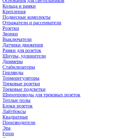
Основания для светильников
Кольца и рамки
Крепления
Подвесные комплекты
Отражатели и рассеиватели
Розетки
Звонки
Выключатели
Датчики движения
Рамки для розеток
Шнуры, удлинители
Диммеры
Стабилизаторы
Гирлянды
Терморегуляторы
Трековые розетки
Трековые подсветки
Шинопроводы для трековых розеток
Теплые полы
Блоки розеток
Лайтбоксы
Квадратные
Производители
Эра
Feron